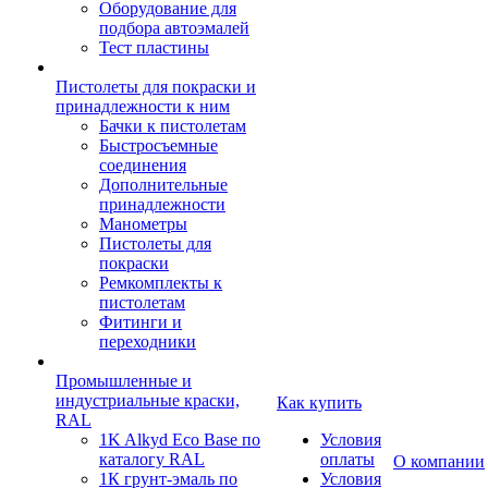
Оборудование для
подбора автоэмалей
Тест пластины
Пистолеты для покраски и
принадлежности к ним
Бачки к пистолетам
Быстросъемные
соединения
Дополнительные
принадлежности
Манометры
Пистолеты для
покраски
Ремкомплекты к
пистолетам
Фитинги и
переходники
Промышленные и
индустриальные краски,
Как купить
RAL
1K Alkyd Eco Base по
Условия
каталогу RAL
оплаты
О компании
1К грунт-эмаль по
Условия