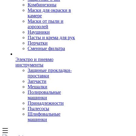
Комбинезоны
Маски для окраски в
камере
Маски от пыли и
аэрозолей
Наушники
Пасты и крема для рук
Перчатки
Сменные фильтра
Электро и пневмо
инструменты
Защиные прокладки-
проставки
Запчасти
Мешалки
Полировальные
машинки
Принадлежности
Пылесосы
Шлифовальные
машинки