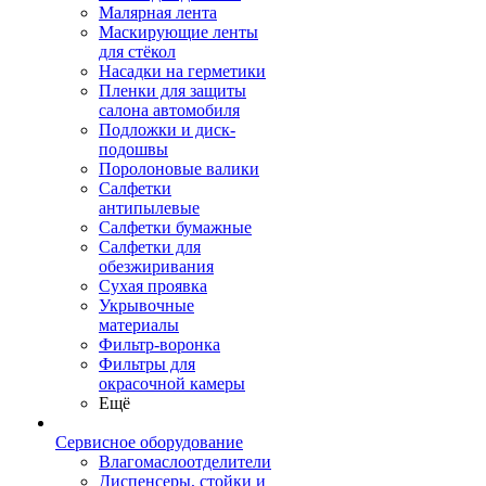
Малярная лента
Маскирующие ленты
для стёкол
Насадки на герметики
Пленки для защиты
салона автомобиля
Подложки и диск-
подошвы
Поролоновые валики
Салфетки
антипылевые
Салфетки бумажные
Салфетки для
обезжиривания
Сухая проявка
Укрывочные
материалы
Фильтр-воронка
Фильтры для
окрасочной камеры
Ещё
Сервисное оборудование
Влагомаслоотделители
Диспенсеры, стойки и