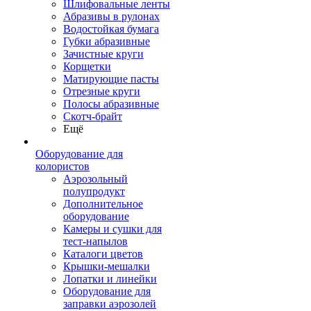
Шлифовальные ленты
Абразивы в рулонах
Водостойкая бумага
Губки абразивные
Зачистные круги
Корщетки
Матирующие пасты
Отрезные круги
Полосы абразивные
Скотч-брайт
Ещё
Оборудование для
колористов
Аэрозольный
полупродукт
Дополнительное
оборудование
Камеры и сушки для
тест-напылов
Каталоги цветов
Крышки-мешалки
Лопатки и линейки
Оборудование для
заправки аэрозолей