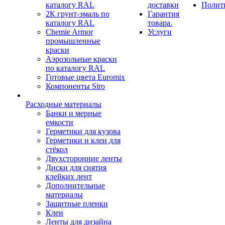
каталогу RAL
доставки
Полит
2К грунт-эмаль по
Гарантия
каталогу RAL
товара.
Chemie Armor
Услуги
промышленные
краски
Аэрозольные краски
по каталогу RAL
Готовые цвета Euromix
Компоненты Siro
Расходные материалы
Банки и мерные
емкости
Герметики для кузова
Герметики и клеи для
стёкол
Двухсторонние ленты
Диски для снятия
клейких лент
Дополнительные
материалы
Защитные пленки
Клеи
Ленты для дизайна