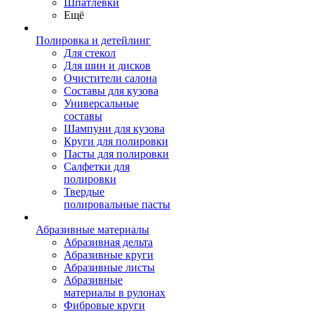
Шпатлевки
Ещё
Полировка и детейлинг
Для стекол
Для шин и дисков
Очистители салона
Составы для кузова
Универсальные
составы
Шампуни для кузова
Круги для полировки
Пасты для полировки
Салфетки для
полировки
Твердые
полировальные пасты
Абразивные материалы
Абразивная дельта
Абразивные круги
Абразивные листы
Абразивные
материалы в рулонах
Фибровые круги