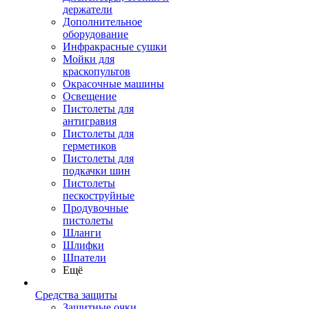
держатели
Дополнительное
оборудование
Инфракрасные сушки
Мойки для
краскопультов
Окрасочные машины
Освещение
Пистолеты для
антигравия
Пистолеты для
герметиков
Пистолеты для
подкачки шин
Пистолеты
пескоструйные
Продувочные
пистолеты
Шланги
Шлифки
Шпатели
Ещё
Средства защиты
Защитные очки