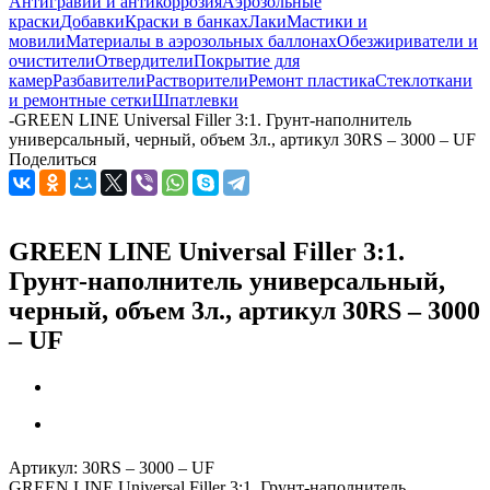
Антигравий и антикоррозия
Аэрозольные
краски
Добавки
Краски в банках
Лаки
Мастики и
мовили
Материалы в аэрозольных баллонах
Обезжириватели и
очистители
Отвердители
Покрытие для
камер
Разбавители
Растворители
Ремонт пластика
Стеклоткани
и ремонтные сетки
Шпатлевки
-
GREEN LINE Universal Filler 3:1. Грунт-наполнитель
универсальный, черный, объем 3л., артикул 30RS – 3000 – UF
Поделиться
GREEN LINE Universal Filler 3:1.
Грунт-наполнитель универсальный,
черный, объем 3л., артикул 30RS – 3000
– UF
Артикул:
30RS – 3000 – UF
GREEN LINE Universal Filler 3:1. Грунт-наполнитель