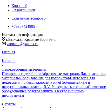
Корзина
0
Отложенные
0
Сравнение товаров
0
+79867424885
Контактная информация
г.Выкса,ул Красные Зори 99п.
zappaint@yandex.ru
Главная
-
Каталог
-
Лакокрасочные материалы
Полировка и детейлинг
Абразивные материалы
Лакокрасочные
материалы
Оборудование для колористов
Пистолеты для
покраски и принадлежности к ним
Промышленные и
индустриальные краски, RAL
Расходные материалы
Сервисное
оборудование
Средства защиты
Электро и пневмо
инструменты
-
Грунты