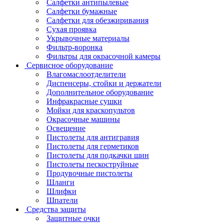
Салфетки антипылевые
Салфетки бумажные
Салфетки для обезжиривания
Сухая проявка
Укрывочные материалы
Фильтр-воронка
Фильтры для окрасочной камеры
Сервисное оборудование
Влагомаслоотделители
Диспенсеры, стойки и держатели
Дополнительное оборудование
Инфракрасные сушки
Мойки для краскопультов
Окрасочные машины
Освещение
Пистолеты для антигравия
Пистолеты для герметиков
Пистолеты для подкачки шин
Пистолеты пескоструйные
Продувочные пистолеты
Шланги
Шлифки
Шпатели
Средства защиты
Защитные очки