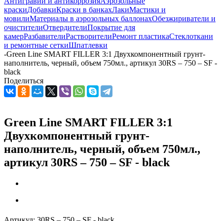
Антигравий и антикоррозия
Аэрозольные
краски
Добавки
Краски в банках
Лаки
Мастики и
мовили
Материалы в аэрозольных баллонах
Обезжириватели и
очистители
Отвердители
Покрытие для
камер
Разбавители
Растворители
Ремонт пластика
Стеклоткани
и ремонтные сетки
Шпатлевки
-
Green Line SMART FILLER 3:1 Двухкомпонентный грунт-
наполнитель, черный, объем 750мл., артикул 30RS – 750 – SF -
black
Поделиться
Green Line SMART FILLER 3:1
Двухкомпонентный грунт-
наполнитель, черный, объем 750мл.,
артикул 30RS – 750 – SF - black
Артикул:
30RS – 750 – SF - black