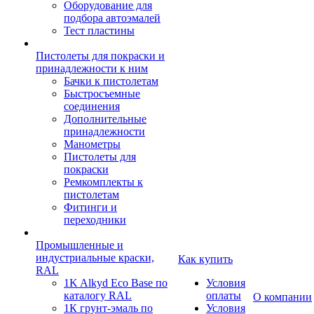
Оборудование для
подбора автоэмалей
Тест пластины
Пистолеты для покраски и
принадлежности к ним
Бачки к пистолетам
Быстросъемные
соединения
Дополнительные
принадлежности
Манометры
Пистолеты для
покраски
Ремкомплекты к
пистолетам
Фитинги и
переходники
Промышленные и
индустриальные краски,
Как купить
RAL
1K Alkyd Eco Base по
Условия
каталогу RAL
оплаты
О компании
1К грунт-эмаль по
Условия