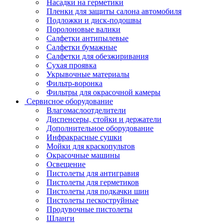
Насадки на герметики
Пленки для защиты салона автомобиля
Подложки и диск-подошвы
Поролоновые валики
Салфетки антипылевые
Салфетки бумажные
Салфетки для обезжиривания
Сухая проявка
Укрывочные материалы
Фильтр-воронка
Фильтры для окрасочной камеры
Сервисное оборудование
Влагомаслоотделители
Диспенсеры, стойки и держатели
Дополнительное оборудование
Инфракрасные сушки
Мойки для краскопультов
Окрасочные машины
Освещение
Пистолеты для антигравия
Пистолеты для герметиков
Пистолеты для подкачки шин
Пистолеты пескоструйные
Продувочные пистолеты
Шланги