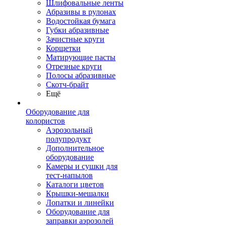
Шлифовальные ленты
Абразивы в рулонах
Водостойкая бумага
Губки абразивные
Зачистные круги
Корщетки
Матирующие пасты
Отрезные круги
Полосы абразивные
Скотч-брайт
Ещё
Оборудование для
колористов
Аэрозольный
полупродукт
Дополнительное
оборудование
Камеры и сушки для
тест-напылов
Каталоги цветов
Крышки-мешалки
Лопатки и линейки
Оборудование для
заправки аэрозолей