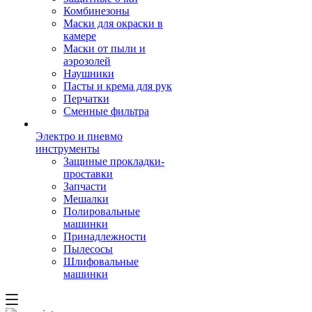
Комбинезоны
Маски для окраски в
камере
Маски от пыли и
аэрозолей
Наушники
Пасты и крема для рук
Перчатки
Сменные фильтра
Электро и пневмо
инструменты
Защиные прокладки-
проставки
Запчасти
Мешалки
Полировальные
машинки
Принадлежности
Пылесосы
Шлифовальные
машинки