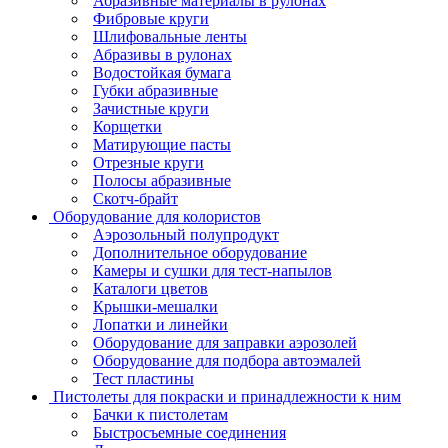
Абразивные материалы в рулонах
Фибровые круги
Шлифовальные ленты
Абразивы в рулонах
Водостойкая бумага
Губки абразивные
Зачистные круги
Корщетки
Матирующие пасты
Отрезные круги
Полосы абразивные
Скотч-брайт
Оборудование для колористов
Аэрозольный полупродукт
Дополнительное оборудование
Камеры и сушки для тест-напылов
Каталоги цветов
Крышки-мешалки
Лопатки и линейки
Оборудование для заправки аэрозолей
Оборудование для подбора автоэмалей
Тест пластины
Пистолеты для покраски и принадлежности к ним
Бачки к пистолетам
Быстросъемные соединения