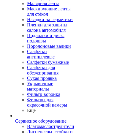
Малярная лента
Маскирующие ленты
для стёкол
Насадки на герметики
Пленки для защиты
салона автомобиля
Подложки и диск-
подошвы
Поролоновые валики
Салфетки
антипылевые
Салфетки бумажные
Салфетки для
обезжиривания
Сухая проявка
Укрывочные
материалы
Фильтр-воронка
Фильтры для
окрасочной камеры
Ещё
Сервисное оборудование
Влагомаслоотделители
Диспенсеры, стойки и