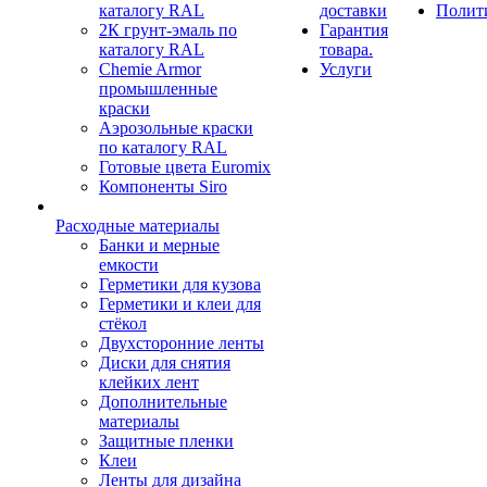
каталогу RAL
доставки
Полит
2К грунт-эмаль по
Гарантия
каталогу RAL
товара.
Chemie Armor
Услуги
промышленные
краски
Аэрозольные краски
по каталогу RAL
Готовые цвета Euromix
Компоненты Siro
Расходные материалы
Банки и мерные
емкости
Герметики для кузова
Герметики и клеи для
стёкол
Двухсторонние ленты
Диски для снятия
клейких лент
Дополнительные
материалы
Защитные пленки
Клеи
Ленты для дизайна