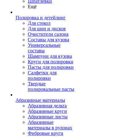
Шпатлевки
Ещё
Полировка и детейлинг
Для стекол
Для шин и дисков
Очистители салона
Составы для кузова
Универсальные
составы
Шампуни для кузова
Круги для полировки
Пасты для полировки
Салфетки для
полировки
Твердые
полировальные пасты
Абразивные материалы
Абразивная дельта
Абразивные круги
Абразивные листы
Абразивные
материалы в рулонах
Фибровые круги