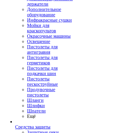
держатели
Дополнительное
оборудование
Инфракрасные сушки
Мойки для
краскопультов
Окрасочные машины
Освещение
Пистолеты для
антигравия
Пистолеты для
герметиков
Пистолеты для
подкачки шин
Пистолеты
пескоструйные
Продувочные
пистолеты
Шланги
Шлифки
Шпатели
Ещё
Средства защиты
Защитные очки