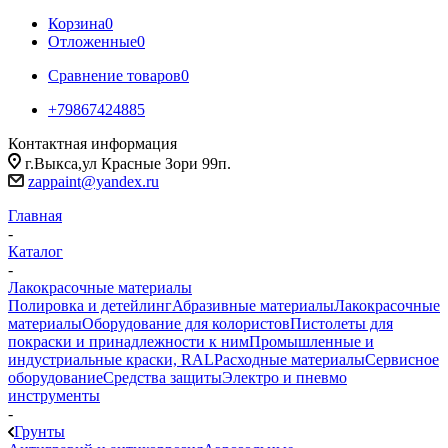
Корзина
0
Отложенные
0
Сравнение товаров
0
+79867424885
Контактная информация
г.Выкса,ул Красные Зори 99п.
zappaint@yandex.ru
Главная
-
Каталог
-
Лакокрасочные материалы
Полировка и детейлинг
Абразивные материалы
Лакокрасочные
материалы
Оборудование для колористов
Пистолеты для
покраски и принадлежности к ним
Промышленные и
индустриальные краски, RAL
Расходные материалы
Сервисное
оборудование
Средства защиты
Электро и пневмо
инструменты
-
Грунты