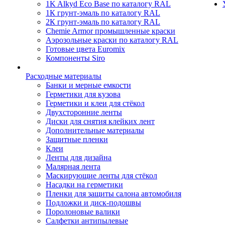
1K Alkyd Eco Base по каталогу RAL
1К грунт-эмаль по каталогу RAL
2К грунт-эмаль по каталогу RAL
Chemie Armor промышленные краски
Аэрозольные краски по каталогу RAL
Готовые цвета Euromix
Компоненты Siro
Расходные материалы
Банки и мерные емкости
Герметики для кузова
Герметики и клеи для стёкол
Двухсторонние ленты
Диски для снятия клейких лент
Дополнительные материалы
Защитные пленки
Клеи
Ленты для дизайна
Малярная лента
Маскирующие ленты для стёкол
Насадки на герметики
Пленки для защиты салона автомобиля
Подложки и диск-подошвы
Поролоновые валики
Салфетки антипылевые