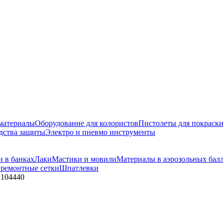
материалы
Оборудование для колористов
Пистолеты для покраск
дства защиты
Электро и пневмо инструменты
и в банках
Лаки
Мастики и мовили
Материалы в аэрозольных бал
 ремонтные сетки
Шпатлевки
 104440