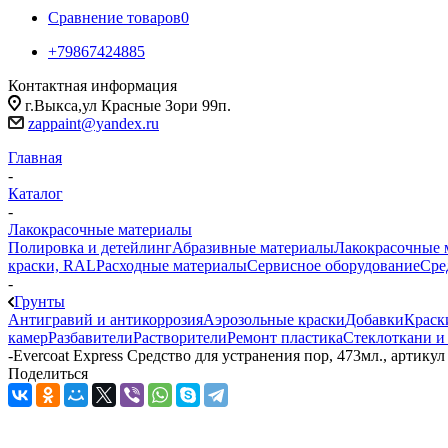
Сравнение товаров
0
+79867424885
Контактная информация
г.Выкса,ул Красные Зори 99п.
zappaint@yandex.ru
Главная
-
Каталог
-
Лакокрасочные материалы
Полировка и детейлинг
Абразивные материалы
Лакокрасочные 
краски, RAL
Расходные материалы
Сервисное оборудование
Сре
-
Грунты
Антигравий и антикоррозия
Аэрозольные краски
Добавки
Краск
камер
Разбавители
Растворители
Ремонт пластика
Стеклоткани и
-
Evercoat Express Средство для устранения пор, 473мл., артикул
Поделиться