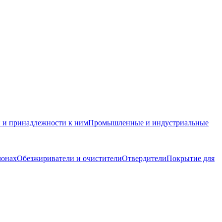
и и принадлежности к ним
Промышленные и индустриальные
лонах
Обезжириватели и очистители
Отвердители
Покрытие для