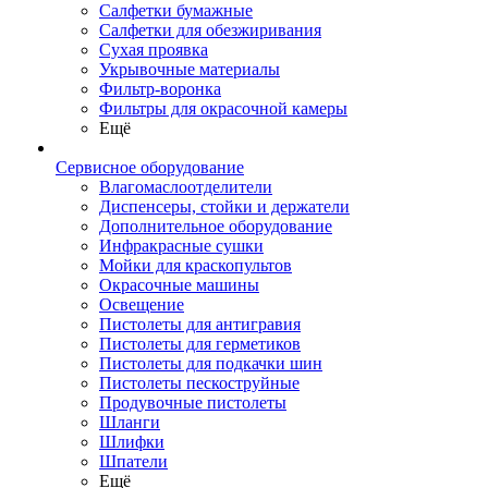
Салфетки бумажные
Салфетки для обезжиривания
Сухая проявка
Укрывочные материалы
Фильтр-воронка
Фильтры для окрасочной камеры
Ещё
Сервисное оборудование
Влагомаслоотделители
Диспенсеры, стойки и держатели
Дополнительное оборудование
Инфракрасные сушки
Мойки для краскопультов
Окрасочные машины
Освещение
Пистолеты для антигравия
Пистолеты для герметиков
Пистолеты для подкачки шин
Пистолеты пескоструйные
Продувочные пистолеты
Шланги
Шлифки
Шпатели
Ещё