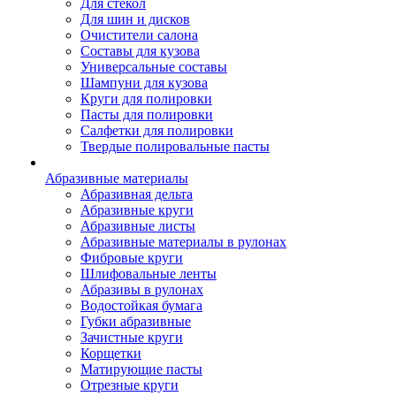
Для стекол
Для шин и дисков
Очистители салона
Составы для кузова
Универсальные составы
Шампуни для кузова
Круги для полировки
Пасты для полировки
Салфетки для полировки
Твердые полировальные пасты
Абразивные материалы
Абразивная дельта
Абразивные круги
Абразивные листы
Абразивные материалы в рулонах
Фибровые круги
Шлифовальные ленты
Абразивы в рулонах
Водостойкая бумага
Губки абразивные
Зачистные круги
Корщетки
Матирующие пасты
Отрезные круги