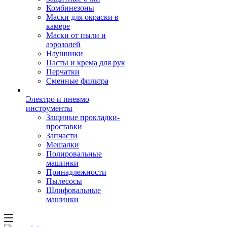
Комбинезоны
Маски для окраски в
камере
Маски от пыли и
аэрозолей
Наушники
Пасты и крема для рук
Перчатки
Сменные фильтра
Электро и пневмо
инструменты
Защиные прокладки-
проставки
Запчасти
Мешалки
Полировальные
машинки
Принадлежности
Пылесосы
Шлифовальные
машинки