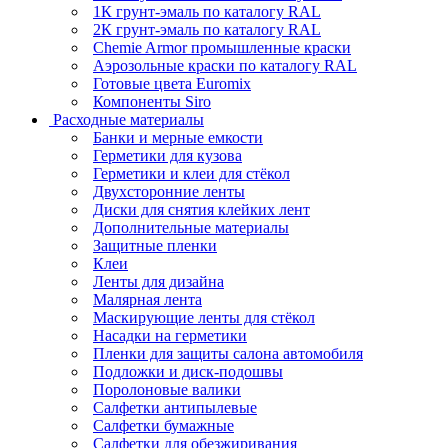
1К грунт-эмаль по каталогу RAL
2К грунт-эмаль по каталогу RAL
Chemie Armor промышленные краски
Аэрозольные краски по каталогу RAL
Готовые цвета Euromix
Компоненты Siro
Расходные материалы
Банки и мерные емкости
Герметики для кузова
Герметики и клеи для стёкол
Двухсторонние ленты
Диски для снятия клейких лент
Дополнительные материалы
Защитные пленки
Клеи
Ленты для дизайна
Малярная лента
Маскирующие ленты для стёкол
Насадки на герметики
Пленки для защиты салона автомобиля
Подложки и диск-подошвы
Поролоновые валики
Салфетки антипылевые
Салфетки бумажные
Салфетки для обезжиривания