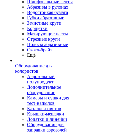
Шлифовальные ленты
Абразивы в рулонах
Водостойкая бумага
Губки абразивные
Зачистные круги
Корщетки
Матирующие пасты
Отрезные круги
Полосы абразивные
Скотч-брайт
Ещё
Оборудование для
колористов
Аэрозольный
полупродукт
Дополнительное
оборудование
Камеры и сушки для
тест-напылов
Каталоги цветов
Крышки-мешалки
Лопатки и линейки
Оборудование для
заправки аэрозолей