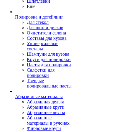
Шпатлевки
Ещё
Полировка и детейлинг
Для стекол
Для шин и дисков
Очистители салона
Составы для кузова
Универсальные
составы
Шампуни для кузова
Круги для полировки
Пасты для полировки
Салфетки для
полировки
Твердые
полировальные пасты
Абразивные материалы
Абразивная дельта
Абразивные круги
Абразивные листы
Абразивные
материалы в рулонах
Фибровые круги