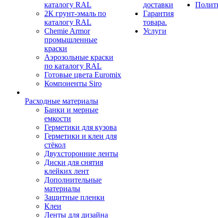
каталогу RAL
доставки
Полит
2К грунт-эмаль по
Гарантия
каталогу RAL
товара.
Chemie Armor
Услуги
промышленные
краски
Аэрозольные краски
по каталогу RAL
Готовые цвета Euromix
Компоненты Siro
Расходные материалы
Банки и мерные
емкости
Герметики для кузова
Герметики и клеи для
стёкол
Двухсторонние ленты
Диски для снятия
клейких лент
Дополнительные
материалы
Защитные пленки
Клеи
Ленты для дизайна