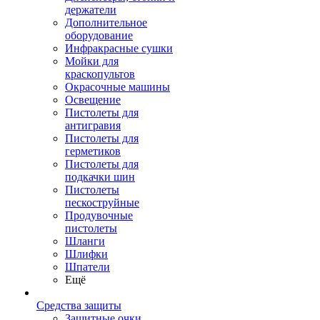
держатели
Дополнительное
оборудование
Инфракрасные сушки
Мойки для
краскопультов
Окрасочные машины
Освещение
Пистолеты для
антигравия
Пистолеты для
герметиков
Пистолеты для
подкачки шин
Пистолеты
пескоструйные
Продувочные
пистолеты
Шланги
Шлифки
Шпатели
Ещё
Средства защиты
Защитные очки