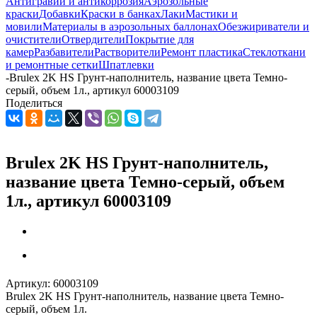
Антигравий и антикоррозия
Аэрозольные
краски
Добавки
Краски в банках
Лаки
Мастики и
мовили
Материалы в аэрозольных баллонах
Обезжириватели и
очистители
Отвердители
Покрытие для
камер
Разбавители
Растворители
Ремонт пластика
Стеклоткани
и ремонтные сетки
Шпатлевки
-
Brulex 2K HS Грунт-наполнитель, название цвета Темно-
серый, объем 1л., артикул 60003109
Поделиться
Brulex 2K HS Грунт-наполнитель,
название цвета Темно-серый, объем
1л., артикул 60003109
Артикул:
60003109
Brulex 2K HS Грунт-наполнитель, название цвета Темно-
серый, объем 1л.