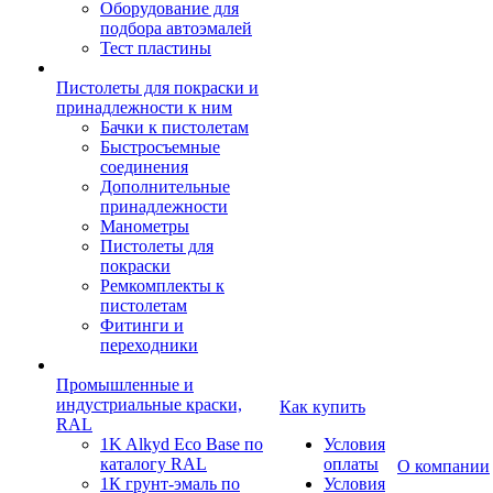
Оборудование для
подбора автоэмалей
Тест пластины
Пистолеты для покраски и
принадлежности к ним
Бачки к пистолетам
Быстросъемные
соединения
Дополнительные
принадлежности
Манометры
Пистолеты для
покраски
Ремкомплекты к
пистолетам
Фитинги и
переходники
Промышленные и
индустриальные краски,
Как купить
RAL
1K Alkyd Eco Base по
Условия
каталогу RAL
оплаты
О компании
1К грунт-эмаль по
Условия