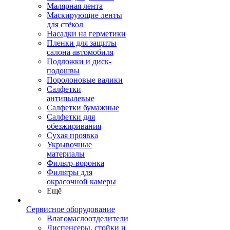
Малярная лента
Маскирующие ленты
для стёкол
Насадки на герметики
Пленки для защиты
салона автомобиля
Подложки и диск-
подошвы
Поролоновые валики
Салфетки
антипылевые
Салфетки бумажные
Салфетки для
обезжиривания
Сухая проявка
Укрывочные
материалы
Фильтр-воронка
Фильтры для
окрасочной камеры
Ещё
Сервисное оборудование
Влагомаслоотделители
Диспенсеры, стойки и