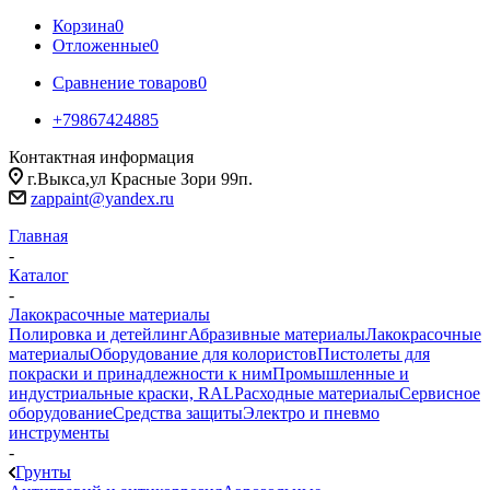
Корзина
0
Отложенные
0
Сравнение товаров
0
+79867424885
Контактная информация
г.Выкса,ул Красные Зори 99п.
zappaint@yandex.ru
Главная
-
Каталог
-
Лакокрасочные материалы
Полировка и детейлинг
Абразивные материалы
Лакокрасочные
материалы
Оборудование для колористов
Пистолеты для
покраски и принадлежности к ним
Промышленные и
индустриальные краски, RAL
Расходные материалы
Сервисное
оборудование
Средства защиты
Электро и пневмо
инструменты
-
Грунты