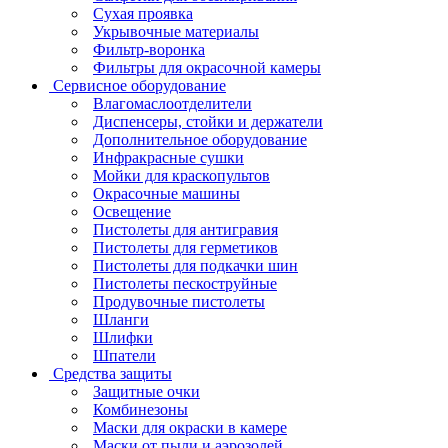
Сухая проявка
Укрывочные материалы
Фильтр-воронка
Фильтры для окрасочной камеры
Сервисное оборудование
Влагомаслоотделители
Диспенсеры, стойки и держатели
Дополнительное оборудование
Инфракрасные сушки
Мойки для краскопультов
Окрасочные машины
Освещение
Пистолеты для антигравия
Пистолеты для герметиков
Пистолеты для подкачки шин
Пистолеты пескоструйные
Продувочные пистолеты
Шланги
Шлифки
Шпатели
Средства защиты
Защитные очки
Комбинезоны
Маски для окраски в камере
Маски от пыли и аэрозолей