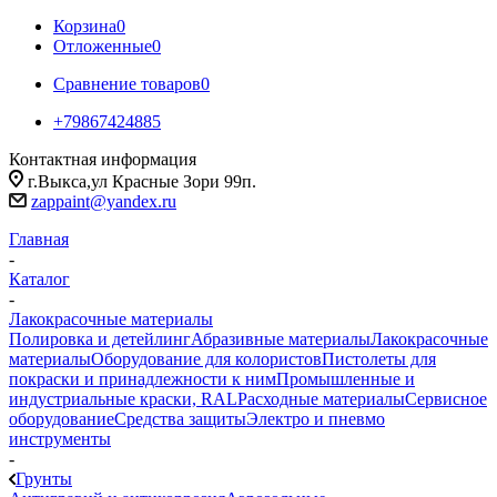
Корзина
0
Отложенные
0
Сравнение товаров
0
+79867424885
Контактная информация
г.Выкса,ул Красные Зори 99п.
zappaint@yandex.ru
Главная
-
Каталог
-
Лакокрасочные материалы
Полировка и детейлинг
Абразивные материалы
Лакокрасочные
материалы
Оборудование для колористов
Пистолеты для
покраски и принадлежности к ним
Промышленные и
индустриальные краски, RAL
Расходные материалы
Сервисное
оборудование
Средства защиты
Электро и пневмо
инструменты
-
Грунты