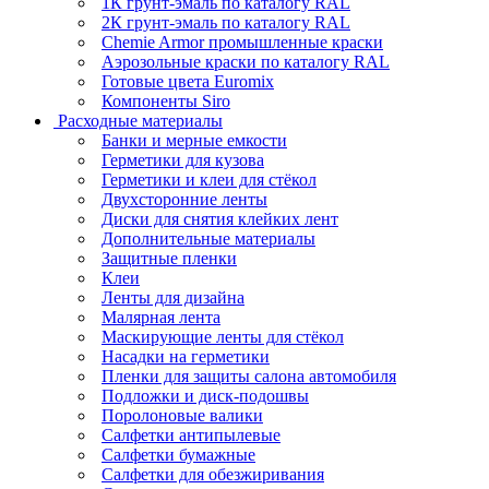
1К грунт-эмаль по каталогу RAL
2К грунт-эмаль по каталогу RAL
Chemie Armor промышленные краски
Аэрозольные краски по каталогу RAL
Готовые цвета Euromix
Компоненты Siro
Расходные материалы
Банки и мерные емкости
Герметики для кузова
Герметики и клеи для стёкол
Двухсторонние ленты
Диски для снятия клейких лент
Дополнительные материалы
Защитные пленки
Клеи
Ленты для дизайна
Малярная лента
Маскирующие ленты для стёкол
Насадки на герметики
Пленки для защиты салона автомобиля
Подложки и диск-подошвы
Поролоновые валики
Салфетки антипылевые
Салфетки бумажные
Салфетки для обезжиривания