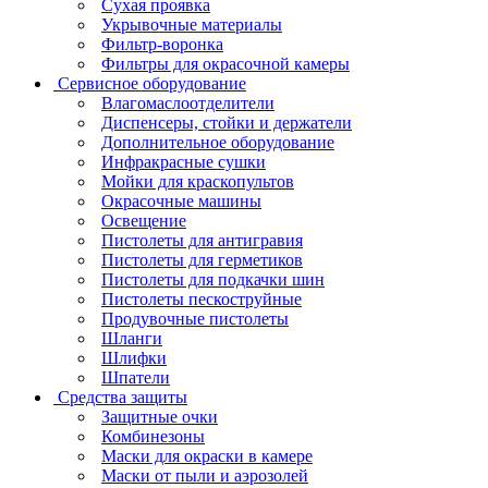
Сухая проявка
Укрывочные материалы
Фильтр-воронка
Фильтры для окрасочной камеры
Сервисное оборудование
Влагомаслоотделители
Диспенсеры, стойки и держатели
Дополнительное оборудование
Инфракрасные сушки
Мойки для краскопультов
Окрасочные машины
Освещение
Пистолеты для антигравия
Пистолеты для герметиков
Пистолеты для подкачки шин
Пистолеты пескоструйные
Продувочные пистолеты
Шланги
Шлифки
Шпатели
Средства защиты
Защитные очки
Комбинезоны
Маски для окраски в камере
Маски от пыли и аэрозолей