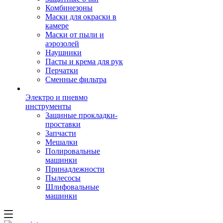
Комбинезоны
Маски для окраски в
камере
Маски от пыли и
аэрозолей
Наушники
Пасты и крема для рук
Перчатки
Сменные фильтра
Электро и пневмо
инструменты
Защиные прокладки-
проставки
Запчасти
Мешалки
Полировальные
машинки
Принадлежности
Пылесосы
Шлифовальные
машинки