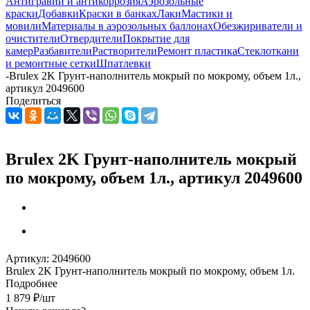
Антигравий и антикоррозия
Аэрозольные
краски
Добавки
Краски в банках
Лаки
Мастики и
мовили
Материалы в аэрозольных баллонах
Обезжириватели и
очистители
Отвердители
Покрытие для
камер
Разбавители
Растворители
Ремонт пластика
Стеклоткани
и ремонтные сетки
Шпатлевки
-
Brulex 2K Грунт-наполнитель мокрый по мокрому, объем 1л.,
артикул 2049600
Поделиться
Brulex 2K Грунт-наполнитель мокрый
по мокрому, объем 1л., артикул 2049600
Артикул:
2049600
Brulex 2K Грунт-наполнитель мокрый по мокрому, объем 1л.
Подробнее
1 879
₽
/шт