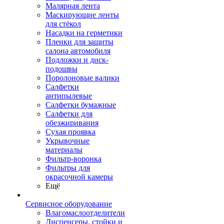
Малярная лента
Маскирующие ленты
для стёкол
Насадки на герметики
Пленки для защиты
салона автомобиля
Подложки и диск-
подошвы
Поролоновые валики
Салфетки
антипылевые
Салфетки бумажные
Салфетки для
обезжиривания
Сухая проявка
Укрывочные
материалы
Фильтр-воронка
Фильтры для
окрасочной камеры
Ещё
Сервисное оборудование
Влагомаслоотделители
Диспенсеры, стойки и