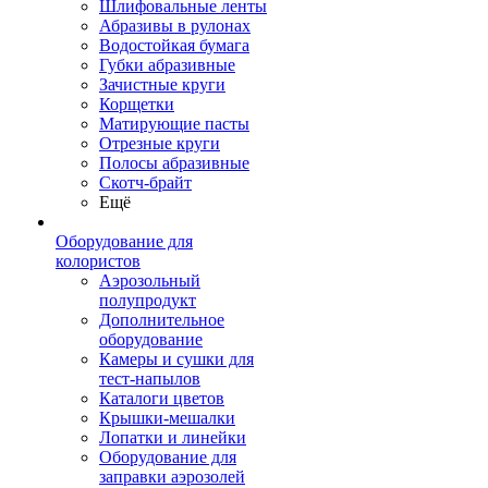
Шлифовальные ленты
Абразивы в рулонах
Водостойкая бумага
Губки абразивные
Зачистные круги
Корщетки
Матирующие пасты
Отрезные круги
Полосы абразивные
Скотч-брайт
Ещё
Оборудование для
колористов
Аэрозольный
полупродукт
Дополнительное
оборудование
Камеры и сушки для
тест-напылов
Каталоги цветов
Крышки-мешалки
Лопатки и линейки
Оборудование для
заправки аэрозолей