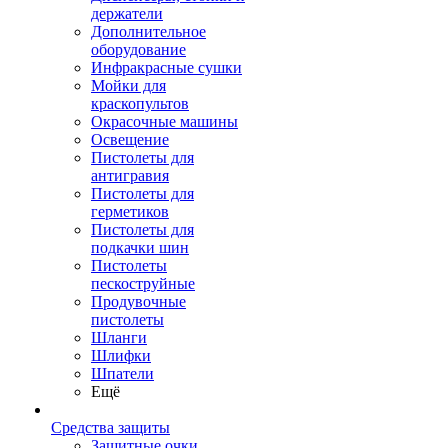
держатели
Дополнительное
оборудование
Инфракрасные сушки
Мойки для
краскопультов
Окрасочные машины
Освещение
Пистолеты для
антигравия
Пистолеты для
герметиков
Пистолеты для
подкачки шин
Пистолеты
пескоструйные
Продувочные
пистолеты
Шланги
Шлифки
Шпатели
Ещё
Средства защиты
Защитные очки