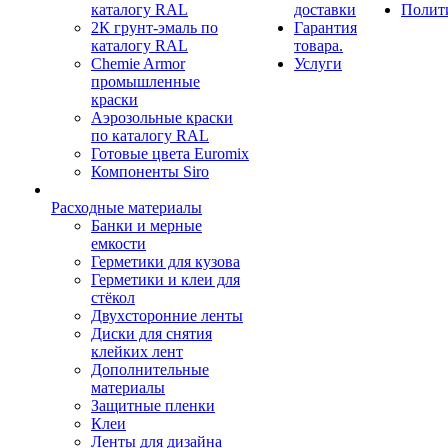
каталогу RAL
доставки
Полит
2К грунт-эмаль по
Гарантия
каталогу RAL
товара.
Chemie Armor
Услуги
промышленные
краски
Аэрозольные краски
по каталогу RAL
Готовые цвета Euromix
Компоненты Siro
Расходные материалы
Банки и мерные
емкости
Герметики для кузова
Герметики и клеи для
стёкол
Двухсторонние ленты
Диски для снятия
клейких лент
Дополнительные
материалы
Защитные пленки
Клеи
Ленты для дизайна