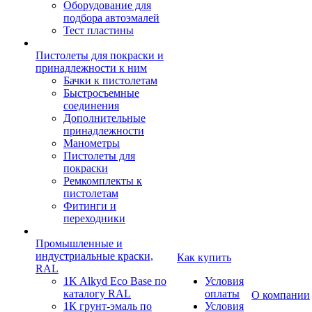
Оборудование для
подбора автоэмалей
Тест пластины
Пистолеты для покраски и
принадлежности к ним
Бачки к пистолетам
Быстросъемные
соединения
Дополнительные
принадлежности
Манометры
Пистолеты для
покраски
Ремкомплекты к
пистолетам
Фитинги и
переходники
Промышленные и
индустриальные краски,
Как купить
RAL
1K Alkyd Eco Base по
Условия
каталогу RAL
оплаты
О компании
1К грунт-эмаль по
Условия