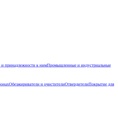
и и принадлежности к ним
Промышленные и индустриальные
лонах
Обезжириватели и очистители
Отвердители
Покрытие для