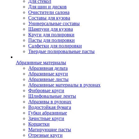
Для стекол
Для шин и дисков
Очистители салона
Составы для кузова
Универсальные составы
Шампуни для кузова
Круги для полировки
Пасты для полировки
Салфетки для полировки
Твердые полировальные пасты
Абразивные материалы
Абразивная дельта
Абразивные круги
Абразивные листы
Абразивные материалы в рулонах
Фибровые круги
Шлифовальные ленты
Абразивы в рулонах
Водостойкая бумага
Губки абразивные
Зачистные круги
Корщетки
Матирующие пасты
Отрезные круги