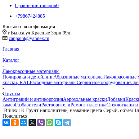
Сравнение товаров
0
+79867424885
Контактная информация
г.Выкса,ул Красные Зори 99п.
zappaint@yandex.ru
Главная
-
Каталог
-
Лакокрасочные материалы
Полировка и детейлинг
Абразивные материалы
Лакокрасочные 
краски, RAL
Расходные материалы
Сервисное оборудование
Сре
-
Грунты
Антигравий и антикоррозия
Аэрозольные краски
Добавки
Краск
камер
Разбавители
Растворители
Ремонт пластика
Стеклоткани и
-
Brulex 1K Грунт-наполнитель, название цвета Серый, объем 1л
Поделиться