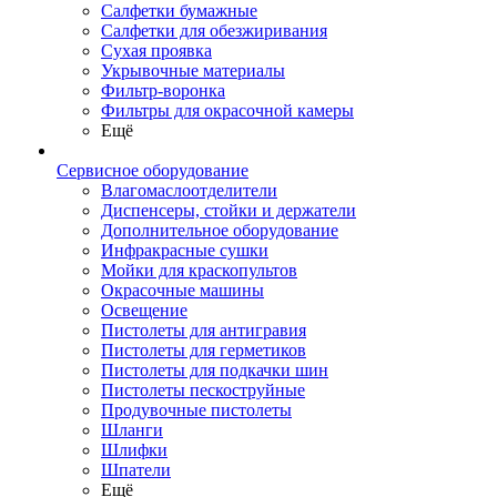
Салфетки бумажные
Салфетки для обезжиривания
Сухая проявка
Укрывочные материалы
Фильтр-воронка
Фильтры для окрасочной камеры
Ещё
Сервисное оборудование
Влагомаслоотделители
Диспенсеры, стойки и держатели
Дополнительное оборудование
Инфракрасные сушки
Мойки для краскопультов
Окрасочные машины
Освещение
Пистолеты для антигравия
Пистолеты для герметиков
Пистолеты для подкачки шин
Пистолеты пескоструйные
Продувочные пистолеты
Шланги
Шлифки
Шпатели
Ещё