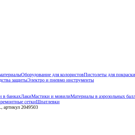
материалы
Оборудование для колористов
Пистолеты для покраск
дства защиты
Электро и пневмо инструменты
и в банках
Лаки
Мастики и мовили
Материалы в аэрозольных бал
 ремонтные сетки
Шпатлевки
., артикул 2049503