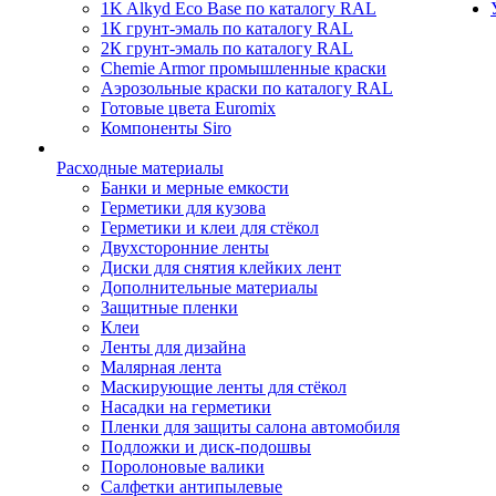
1K Alkyd Eco Base по каталогу RAL
1К грунт-эмаль по каталогу RAL
2К грунт-эмаль по каталогу RAL
Chemie Armor промышленные краски
Аэрозольные краски по каталогу RAL
Готовые цвета Euromix
Компоненты Siro
Расходные материалы
Банки и мерные емкости
Герметики для кузова
Герметики и клеи для стёкол
Двухсторонние ленты
Диски для снятия клейких лент
Дополнительные материалы
Защитные пленки
Клеи
Ленты для дизайна
Малярная лента
Маскирующие ленты для стёкол
Насадки на герметики
Пленки для защиты салона автомобиля
Подложки и диск-подошвы
Поролоновые валики
Салфетки антипылевые