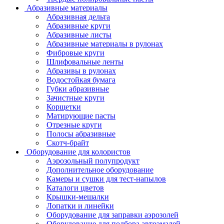
Абразивные материалы
Абразивная дельта
Абразивные круги
Абразивные листы
Абразивные материалы в рулонах
Фибровые круги
Шлифовальные ленты
Абразивы в рулонах
Водостойкая бумага
Губки абразивные
Зачистные круги
Корщетки
Матирующие пасты
Отрезные круги
Полосы абразивные
Скотч-брайт
Оборудование для колористов
Аэрозольный полупродукт
Дополнительное оборудование
Камеры и сушки для тест-напылов
Каталоги цветов
Крышки-мешалки
Лопатки и линейки
Оборудование для заправки аэрозолей
Оборудование для подбора автоэмалей