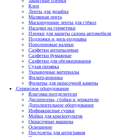
Защитные пленки
Клеи
Ленты для дизайна
Малярная лента
Маскирующие ленты для стёкол
Насадки на герметики
Пленки для защиты салона автомобиля
Подложки и диск-подошвы
Поролоновые валики
Салфетки антипылевые
Салфетки бумажные
Салфетки для обезжиривания
Сухая проявка
Укрывочные материалы
Фильтр-воронка
Фильтры для окрасочной камеры
Сервисное оборудование
Влагомаслоотделители
Диспенсеры, стойки и держатели
Дополнительное оборудование
Инфракрасные сушки
Мойки для краскопультов
Окрасочные машины
Освещение
Пистолеты для антигравия