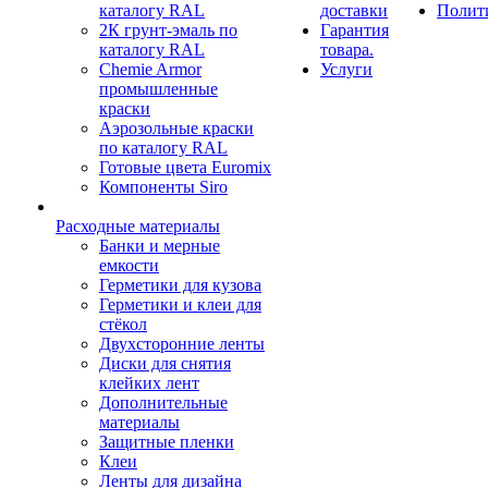
каталогу RAL
доставки
Полит
2К грунт-эмаль по
Гарантия
каталогу RAL
товара.
Chemie Armor
Услуги
промышленные
краски
Аэрозольные краски
по каталогу RAL
Готовые цвета Euromix
Компоненты Siro
Расходные материалы
Банки и мерные
емкости
Герметики для кузова
Герметики и клеи для
стёкол
Двухсторонние ленты
Диски для снятия
клейких лент
Дополнительные
материалы
Защитные пленки
Клеи
Ленты для дизайна