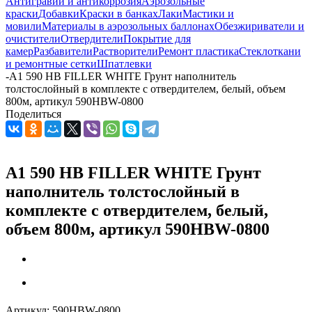
Антигравий и антикоррозия
Аэрозольные
краски
Добавки
Краски в банках
Лаки
Мастики и
мовили
Материалы в аэрозольных баллонах
Обезжириватели и
очистители
Отвердители
Покрытие для
камер
Разбавители
Растворители
Ремонт пластика
Стеклоткани
и ремонтные сетки
Шпатлевки
-
A1 590 HB FILLER WHITE Грунт наполнитель
толстослойный в комплекте с отвердителем, белый, объем
800м, артикул 590HBW-0800
Поделиться
A1 590 HB FILLER WHITE Грунт
наполнитель толстослойный в
комплекте с отвердителем, белый,
объем 800м, артикул 590HBW-0800
Артикул:
590HBW-0800