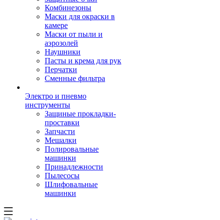
Комбинезоны
Маски для окраски в
камере
Маски от пыли и
аэрозолей
Наушники
Пасты и крема для рук
Перчатки
Сменные фильтра
Электро и пневмо
инструменты
Защиные прокладки-
проставки
Запчасти
Мешалки
Полировальные
машинки
Принадлежности
Пылесосы
Шлифовальные
машинки