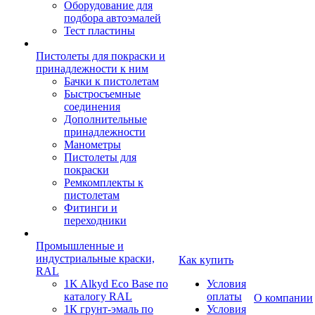
Оборудование для
подбора автоэмалей
Тест пластины
Пистолеты для покраски и
принадлежности к ним
Бачки к пистолетам
Быстросъемные
соединения
Дополнительные
принадлежности
Манометры
Пистолеты для
покраски
Ремкомплекты к
пистолетам
Фитинги и
переходники
Промышленные и
индустриальные краски,
Как купить
RAL
1K Alkyd Eco Base по
Условия
каталогу RAL
оплаты
О компании
1К грунт-эмаль по
Условия