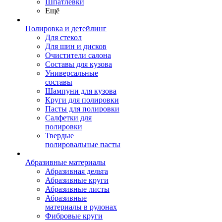
Шпатлевки
Ещё
Полировка и детейлинг
Для стекол
Для шин и дисков
Очистители салона
Составы для кузова
Универсальные
составы
Шампуни для кузова
Круги для полировки
Пасты для полировки
Салфетки для
полировки
Твердые
полировальные пасты
Абразивные материалы
Абразивная дельта
Абразивные круги
Абразивные листы
Абразивные
материалы в рулонах
Фибровые круги