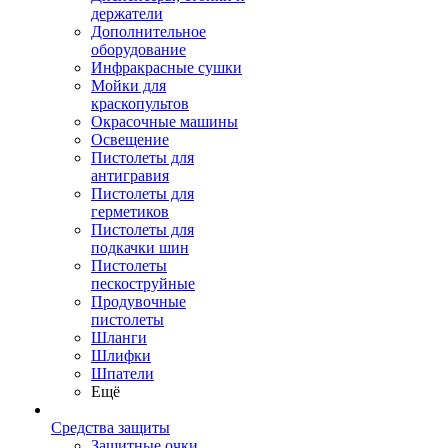
держатели
Дополнительное
оборудование
Инфракрасные сушки
Мойки для
краскопультов
Окрасочные машины
Освещение
Пистолеты для
антигравия
Пистолеты для
герметиков
Пистолеты для
подкачки шин
Пистолеты
пескоструйные
Продувочные
пистолеты
Шланги
Шлифки
Шпатели
Ещё
Средства защиты
Защитные очки