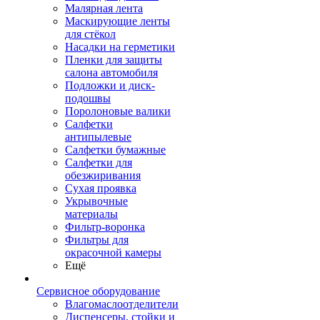
Малярная лента
Маскирующие ленты
для стёкол
Насадки на герметики
Пленки для защиты
салона автомобиля
Подложки и диск-
подошвы
Поролоновые валики
Салфетки
антипылевые
Салфетки бумажные
Салфетки для
обезжиривания
Сухая проявка
Укрывочные
материалы
Фильтр-воронка
Фильтры для
окрасочной камеры
Ещё
Сервисное оборудование
Влагомаслоотделители
Диспенсеры, стойки и