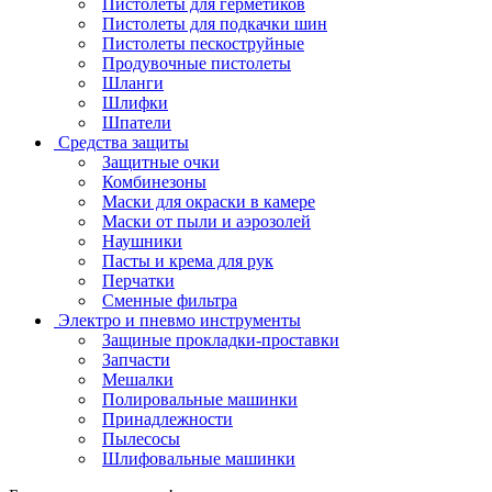
Пистолеты для герметиков
Пистолеты для подкачки шин
Пистолеты пескоструйные
Продувочные пистолеты
Шланги
Шлифки
Шпатели
Средства защиты
Защитные очки
Комбинезоны
Маски для окраски в камере
Маски от пыли и аэрозолей
Наушники
Пасты и крема для рук
Перчатки
Сменные фильтра
Электро и пневмо инструменты
Защиные прокладки-проставки
Запчасти
Мешалки
Полировальные машинки
Принадлежности
Пылесосы
Шлифовальные машинки