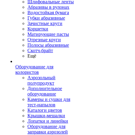
Шлифовальные ленты
Абразивы в рулонах
Водостойкая бумага
Губки абразивные
Зачистные круги
Корщетки
Матирующие пасты
Отрезные круги
Полосы абразивные
Скотч-брайт
Ещё
Оборудование для
колористов
Аэрозольный
полупродукт
Дополнительное
оборудование
Камеры и сушки для
тест-напылов
Каталоги цветов
Крышки-мешалки
Лопатки и линейки
Оборудование для
заправки аэрозолей