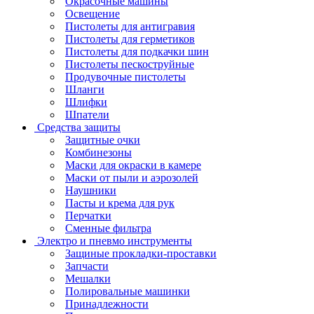
Окрасочные машины
Освещение
Пистолеты для антигравия
Пистолеты для герметиков
Пистолеты для подкачки шин
Пистолеты пескоструйные
Продувочные пистолеты
Шланги
Шлифки
Шпатели
Средства защиты
Защитные очки
Комбинезоны
Маски для окраски в камере
Маски от пыли и аэрозолей
Наушники
Пасты и крема для рук
Перчатки
Сменные фильтра
Электро и пневмо инструменты
Защиные прокладки-проставки
Запчасти
Мешалки
Полировальные машинки
Принадлежности