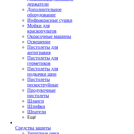
держатели
Дополнительное
оборудование
Инфракрасные сушки
Мойки для
краскопультов
Окрасочные машины
Освещение
Пистолеты для
антигравия
Пистолеты для
герметиков
Пистолеты для
подкачки шин
Пистолеты
пескоструйные
Продувочные
пистолеты
Шланги
Шлифки
Шпатели
Ещё
Средства защиты
Защитные очки