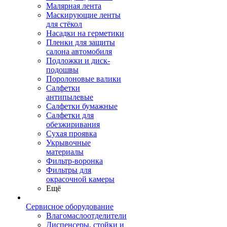
Малярная лента
Маскирующие ленты
для стёкол
Насадки на герметики
Пленки для защиты
салона автомобиля
Подложки и диск-
подошвы
Поролоновые валики
Салфетки
антипылевые
Салфетки бумажные
Салфетки для
обезжиривания
Сухая проявка
Укрывочные
материалы
Фильтр-воронка
Фильтры для
окрасочной камеры
Ещё
Сервисное оборудование
Влагомаслоотделители
Диспенсеры, стойки и