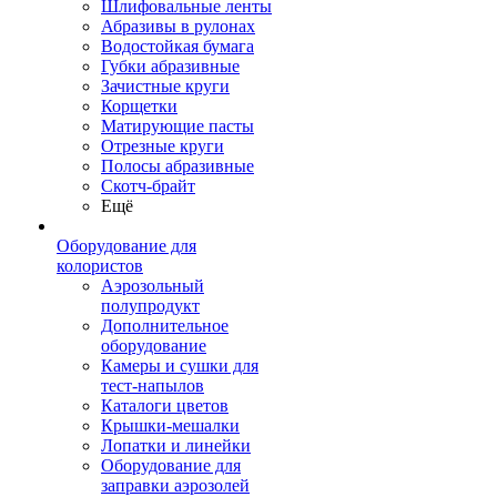
Шлифовальные ленты
Абразивы в рулонах
Водостойкая бумага
Губки абразивные
Зачистные круги
Корщетки
Матирующие пасты
Отрезные круги
Полосы абразивные
Скотч-брайт
Ещё
Оборудование для
колористов
Аэрозольный
полупродукт
Дополнительное
оборудование
Камеры и сушки для
тест-напылов
Каталоги цветов
Крышки-мешалки
Лопатки и линейки
Оборудование для
заправки аэрозолей