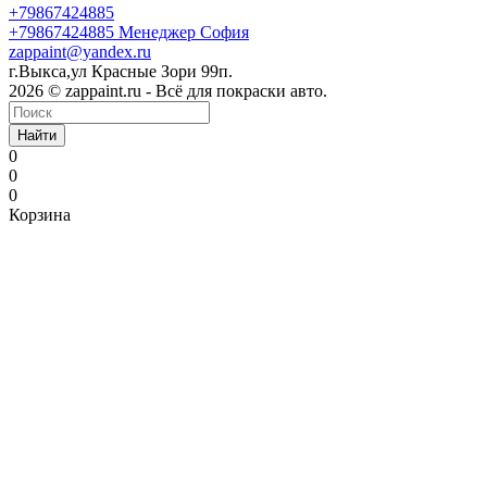
+79867424885
+79867424885
Менеджер София
zappaint@yandex.ru
г.Выкса,ул Красные Зори 99п.
2026 © zappaint.ru - Всё для покраски авто.
Найти
0
0
0
Корзина