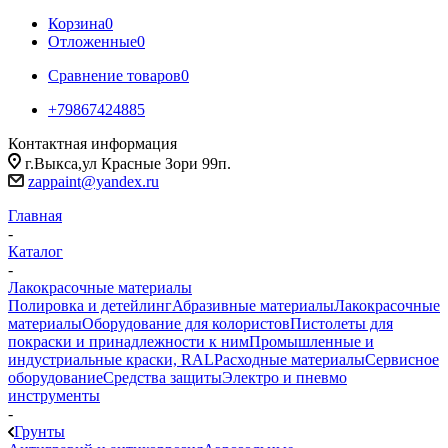
Корзина
0
Отложенные
0
Сравнение товаров
0
+79867424885
Контактная информация
г.Выкса,ул Красные Зори 99п.
zappaint@yandex.ru
Главная
-
Каталог
-
Лакокрасочные материалы
Полировка и детейлинг
Абразивные материалы
Лакокрасочные
материалы
Оборудование для колористов
Пистолеты для
покраски и принадлежности к ним
Промышленные и
индустриальные краски, RAL
Расходные материалы
Сервисное
оборудование
Средства защиты
Электро и пневмо
инструменты
-
Грунты