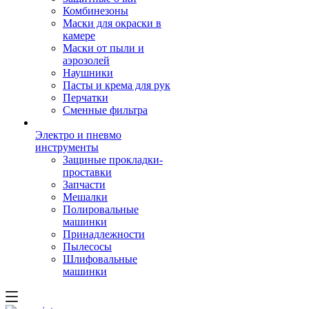
Комбинезоны
Маски для окраски в
камере
Маски от пыли и
аэрозолей
Наушники
Пасты и крема для рук
Перчатки
Сменные фильтра
Электро и пневмо
инструменты
Защиные прокладки-
проставки
Запчасти
Мешалки
Полировальные
машинки
Принадлежности
Пылесосы
Шлифовальные
машинки