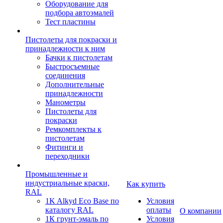
Оборудование для
подбора автоэмалей
Тест пластины
Пистолеты для покраски и
принадлежности к ним
Бачки к пистолетам
Быстросъемные
соединения
Дополнительные
принадлежности
Манометры
Пистолеты для
покраски
Ремкомплекты к
пистолетам
Фитинги и
переходники
Промышленные и
индустриальные краски,
Как купить
RAL
1K Alkyd Eco Base по
Условия
каталогу RAL
оплаты
О компании
1К грунт-эмаль по
Условия