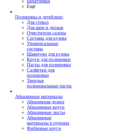
Шпатлевки
Ещё
Полировка и детейлинг
Для стекол
Для шин и дисков
Очистители салона
Составы для кузова
Универсальные
составы
Шампуни для кузова
Круги для полировки
Пасты для полировки
Салфетки для
полировки
Твердые
полировальные пасты
Абразивные материалы
Абразивная дельта
Абразивные круги
Абразивные листы
Абразивные
материалы в рулонах
Фибровые круги