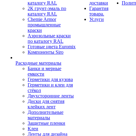
каталогу RAL
доставки
Полит
2К грунт-эмаль по
Гарантия
каталогу RAL
товара.
Chemie Armor
Услуги
промышленные
краски
Аэрозольные краски
по каталогу RAL
Готовые цвета Euromix
Компоненты Siro
Расходные материалы
Банки и мерные
емкости
Герметики для кузова
Герметики и клеи для
стёкол
Двухсторонние ленты
Диски для снятия
клейких лент
Дополнительные
материалы
Защитные пленки
Клеи
Ленты для дизайна