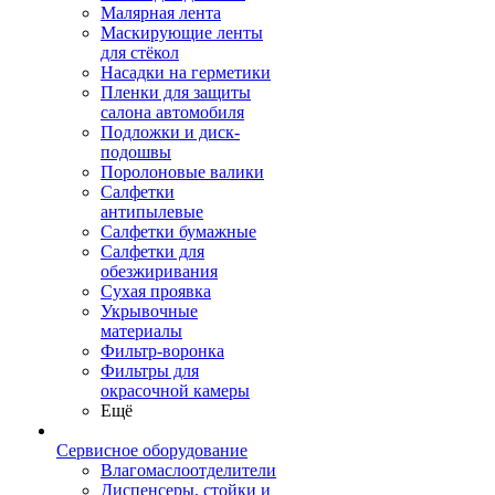
Малярная лента
Маскирующие ленты
для стёкол
Насадки на герметики
Пленки для защиты
салона автомобиля
Подложки и диск-
подошвы
Поролоновые валики
Салфетки
антипылевые
Салфетки бумажные
Салфетки для
обезжиривания
Сухая проявка
Укрывочные
материалы
Фильтр-воронка
Фильтры для
окрасочной камеры
Ещё
Сервисное оборудование
Влагомаслоотделители
Диспенсеры, стойки и