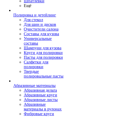
Шпатлевки
Ещё
Полировка и детейлинг
Для стекол
Для шин и дисков
Очистители салона
Составы для кузова
Универсальные
составы
Шампуни для кузова
Круги для полировки
Пасты для полировки
Салфетки для
полировки
Твердые
полировальные пасты
Абразивные материалы
Абразивная дельта
Абразивные круги
Абразивные листы
Абразивные
материалы в рулонах
Фибровые круги