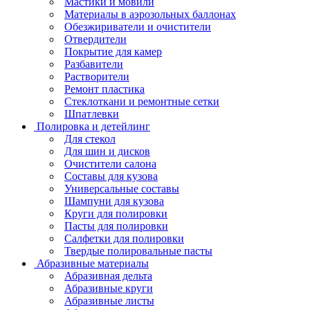
Мастики и мовили
Материалы в аэрозольных баллонах
Обезжириватели и очистители
Отвердители
Покрытие для камер
Разбавители
Растворители
Ремонт пластика
Стеклоткани и ремонтные сетки
Шпатлевки
Полировка и детейлинг
Для стекол
Для шин и дисков
Очистители салона
Составы для кузова
Универсальные составы
Шампуни для кузова
Круги для полировки
Пасты для полировки
Салфетки для полировки
Твердые полировальные пасты
Абразивные материалы
Абразивная дельта
Абразивные круги
Абразивные листы