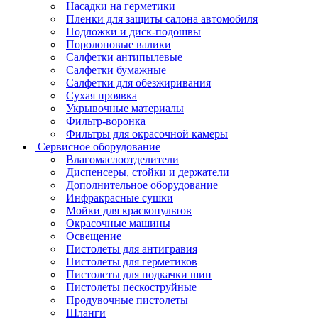
Насадки на герметики
Пленки для защиты салона автомобиля
Подложки и диск-подошвы
Поролоновые валики
Салфетки антипылевые
Салфетки бумажные
Салфетки для обезжиривания
Сухая проявка
Укрывочные материалы
Фильтр-воронка
Фильтры для окрасочной камеры
Сервисное оборудование
Влагомаслоотделители
Диспенсеры, стойки и держатели
Дополнительное оборудование
Инфракрасные сушки
Мойки для краскопультов
Окрасочные машины
Освещение
Пистолеты для антигравия
Пистолеты для герметиков
Пистолеты для подкачки шин
Пистолеты пескоструйные
Продувочные пистолеты
Шланги