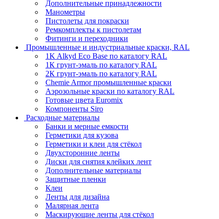
Дополнительные принадлежности
Манометры
Пистолеты для покраски
Ремкомплекты к пистолетам
Фитинги и переходники
Промышленные и индустриальные краски, RAL
1K Alkyd Eco Base по каталогу RAL
1К грунт-эмаль по каталогу RAL
2К грунт-эмаль по каталогу RAL
Chemie Armor промышленные краски
Аэрозольные краски по каталогу RAL
Готовые цвета Euromix
Компоненты Siro
Расходные материалы
Банки и мерные емкости
Герметики для кузова
Герметики и клеи для стёкол
Двухсторонние ленты
Диски для снятия клейких лент
Дополнительные материалы
Защитные пленки
Клеи
Ленты для дизайна
Малярная лента
Маскирующие ленты для стёкол