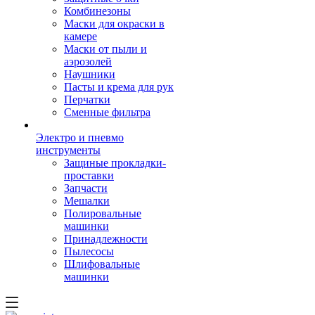
Комбинезоны
Маски для окраски в
камере
Маски от пыли и
аэрозолей
Наушники
Пасты и крема для рук
Перчатки
Сменные фильтра
Электро и пневмо
инструменты
Защиные прокладки-
проставки
Запчасти
Мешалки
Полировальные
машинки
Принадлежности
Пылесосы
Шлифовальные
машинки