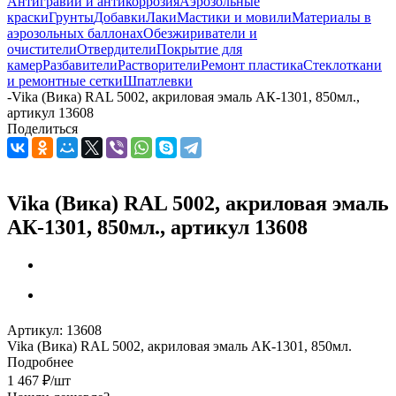
Антигравий и антикоррозия
Аэрозольные
краски
Грунты
Добавки
Лаки
Мастики и мовили
Материалы в
аэрозольных баллонах
Обезжириватели и
очистители
Отвердители
Покрытие для
камер
Разбавители
Растворители
Ремонт пластика
Стеклоткани
и ремонтные сетки
Шпатлевки
-
Vika (Вика) RAL 5002, акриловая эмаль АК-1301, 850мл.,
артикул 13608
Поделиться
Vika (Вика) RAL 5002, акриловая эмаль
АК-1301, 850мл., артикул 13608
Артикул:
13608
Vika (Вика) RAL 5002, акриловая эмаль АК-1301, 850мл.
Подробнее
1 467
₽
/шт