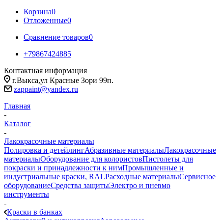
Корзина
0
Отложенные
0
Сравнение товаров
0
+79867424885
Контактная информация
г.Выкса,ул Красные Зори 99п.
zappaint@yandex.ru
Главная
-
Каталог
-
Лакокрасочные материалы
Полировка и детейлинг
Абразивные материалы
Лакокрасочные
материалы
Оборудование для колористов
Пистолеты для
покраски и принадлежности к ним
Промышленные и
индустриальные краски, RAL
Расходные материалы
Сервисное
оборудование
Средства защиты
Электро и пневмо
инструменты
-
Краски в банках