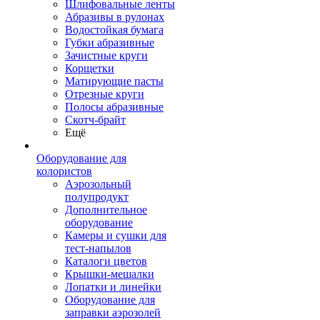
Шлифовальные ленты
Абразивы в рулонах
Водостойкая бумага
Губки абразивные
Зачистные круги
Корщетки
Матирующие пасты
Отрезные круги
Полосы абразивные
Скотч-брайт
Ещё
Оборудование для
колористов
Аэрозольный
полупродукт
Дополнительное
оборудование
Камеры и сушки для
тест-напылов
Каталоги цветов
Крышки-мешалки
Лопатки и линейки
Оборудование для
заправки аэрозолей