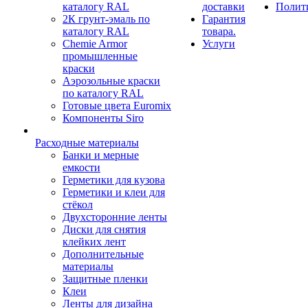
каталогу RAL
доставки
Полит
2К грунт-эмаль по
Гарантия
каталогу RAL
товара.
Chemie Armor
Услуги
промышленные
краски
Аэрозольные краски
по каталогу RAL
Готовые цвета Euromix
Компоненты Siro
Расходные материалы
Банки и мерные
емкости
Герметики для кузова
Герметики и клеи для
стёкол
Двухсторонние ленты
Диски для снятия
клейких лент
Дополнительные
материалы
Защитные пленки
Клеи
Ленты для дизайна