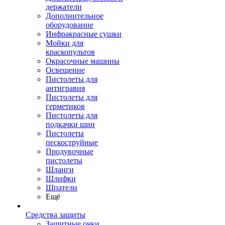
держатели
Дополнительное
оборудование
Инфракрасные сушки
Мойки для
краскопультов
Окрасочные машины
Освещение
Пистолеты для
антигравия
Пистолеты для
герметиков
Пистолеты для
подкачки шин
Пистолеты
пескоструйные
Продувочные
пистолеты
Шланги
Шлифки
Шпатели
Ещё
Средства защиты
Защитные очки