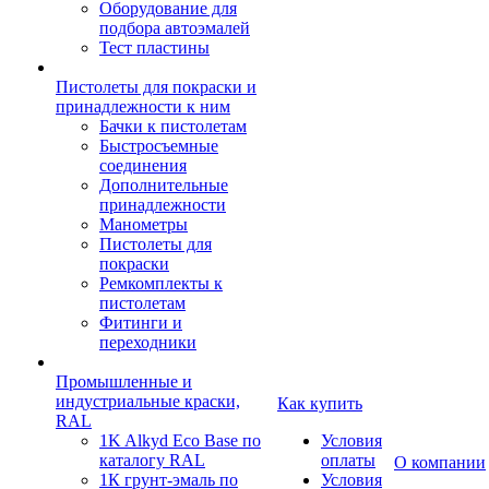
Оборудование для
подбора автоэмалей
Тест пластины
Пистолеты для покраски и
принадлежности к ним
Бачки к пистолетам
Быстросъемные
соединения
Дополнительные
принадлежности
Манометры
Пистолеты для
покраски
Ремкомплекты к
пистолетам
Фитинги и
переходники
Промышленные и
индустриальные краски,
Как купить
RAL
1K Alkyd Eco Base по
Условия
каталогу RAL
оплаты
О компании
1К грунт-эмаль по
Условия