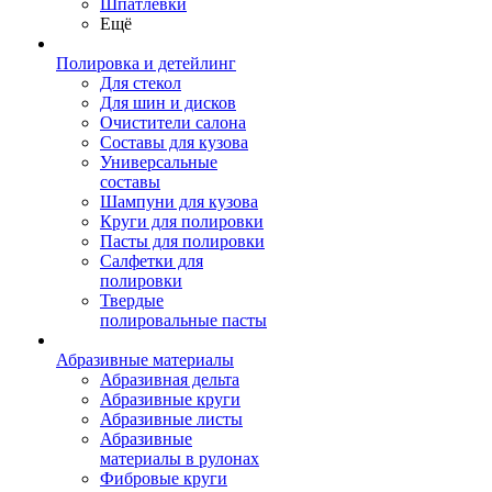
Шпатлевки
Ещё
Полировка и детейлинг
Для стекол
Для шин и дисков
Очистители салона
Составы для кузова
Универсальные
составы
Шампуни для кузова
Круги для полировки
Пасты для полировки
Салфетки для
полировки
Твердые
полировальные пасты
Абразивные материалы
Абразивная дельта
Абразивные круги
Абразивные листы
Абразивные
материалы в рулонах
Фибровые круги