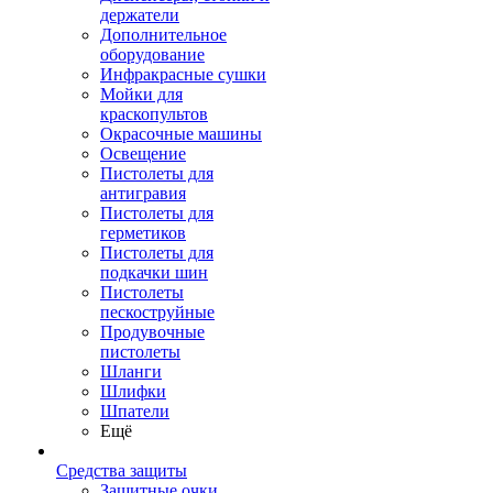
держатели
Дополнительное
оборудование
Инфракрасные сушки
Мойки для
краскопультов
Окрасочные машины
Освещение
Пистолеты для
антигравия
Пистолеты для
герметиков
Пистолеты для
подкачки шин
Пистолеты
пескоструйные
Продувочные
пистолеты
Шланги
Шлифки
Шпатели
Ещё
Средства защиты
Защитные очки