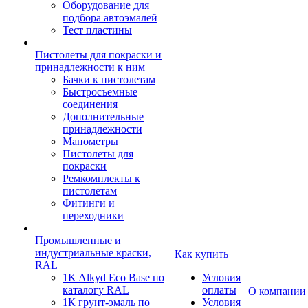
Оборудование для
подбора автоэмалей
Тест пластины
Пистолеты для покраски и
принадлежности к ним
Бачки к пистолетам
Быстросъемные
соединения
Дополнительные
принадлежности
Манометры
Пистолеты для
покраски
Ремкомплекты к
пистолетам
Фитинги и
переходники
Промышленные и
индустриальные краски,
Как купить
RAL
1K Alkyd Eco Base по
Условия
каталогу RAL
оплаты
О компании
1К грунт-эмаль по
Условия