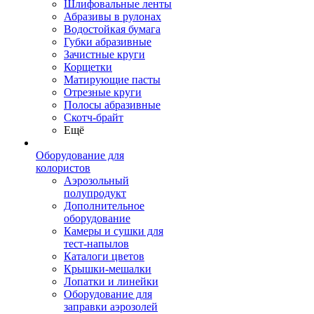
Шлифовальные ленты
Абразивы в рулонах
Водостойкая бумага
Губки абразивные
Зачистные круги
Корщетки
Матирующие пасты
Отрезные круги
Полосы абразивные
Скотч-брайт
Ещё
Оборудование для
колористов
Аэрозольный
полупродукт
Дополнительное
оборудование
Камеры и сушки для
тест-напылов
Каталоги цветов
Крышки-мешалки
Лопатки и линейки
Оборудование для
заправки аэрозолей