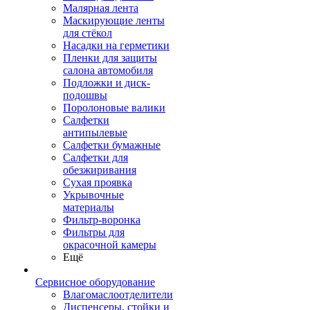
Малярная лента
Маскирующие ленты
для стёкол
Насадки на герметики
Пленки для защиты
салона автомобиля
Подложки и диск-
подошвы
Поролоновые валики
Салфетки
антипылевые
Салфетки бумажные
Салфетки для
обезжиривания
Сухая проявка
Укрывочные
материалы
Фильтр-воронка
Фильтры для
окрасочной камеры
Ещё
Сервисное оборудование
Влагомаслоотделители
Диспенсеры, стойки и