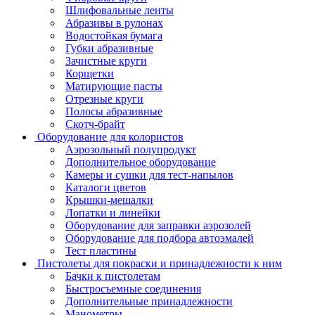
Шлифовальные ленты
Абразивы в рулонах
Водостойкая бумага
Губки абразивные
Зачистные круги
Корщетки
Матирующие пасты
Отрезные круги
Полосы абразивные
Скотч-брайт
Оборудование для колористов
Аэрозольный полупродукт
Дополнительное оборудование
Камеры и сушки для тест-напылов
Каталоги цветов
Крышки-мешалки
Лопатки и линейки
Оборудование для заправки аэрозолей
Оборудование для подбора автоэмалей
Тест пластины
Пистолеты для покраски и принадлежности к ним
Бачки к пистолетам
Быстросъемные соединения
Дополнительные принадлежности
Манометры