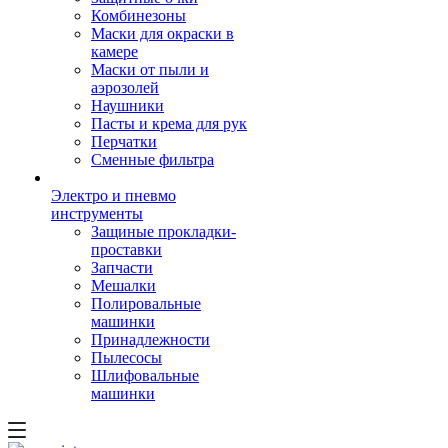
Комбинезоны
Маски для окраски в
камере
Маски от пыли и
аэрозолей
Наушники
Пасты и крема для рук
Перчатки
Сменные фильтра
Электро и пневмо
инструменты
Защиные прокладки-
проставки
Запчасти
Мешалки
Полировальные
машинки
Принадлежности
Пылесосы
Шлифовальные
машинки