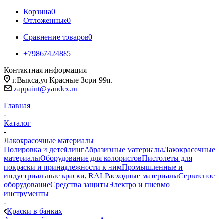
Корзина
0
Отложенные
0
Сравнение товаров
0
+79867424885
Контактная информация
г.Выкса,ул Красные Зори 99п.
zappaint@yandex.ru
Главная
-
Каталог
-
Лакокрасочные материалы
Полировка и детейлинг
Абразивные материалы
Лакокрасочные
материалы
Оборудование для колористов
Пистолеты для
покраски и принадлежности к ним
Промышленные и
индустриальные краски, RAL
Расходные материалы
Сервисное
оборудование
Средства защиты
Электро и пневмо
инструменты
-
Краски в банках