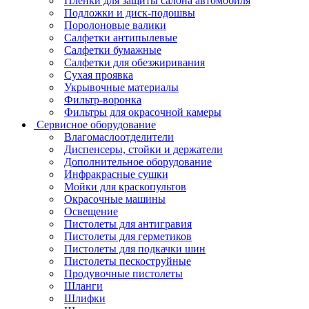
Пленки для защиты салона автомобиля
Подложки и диск-подошвы
Поролоновые валики
Салфетки антипылевые
Салфетки бумажные
Салфетки для обезжиривания
Сухая проявка
Укрывочные материалы
Фильтр-воронка
Фильтры для окрасочной камеры
Сервисное оборудование
Влагомаслоотделители
Диспенсеры, стойки и держатели
Дополнительное оборудование
Инфракрасные сушки
Мойки для краскопультов
Окрасочные машины
Освещение
Пистолеты для антигравия
Пистолеты для герметиков
Пистолеты для подкачки шин
Пистолеты пескоструйные
Продувочные пистолеты
Шланги
Шлифки