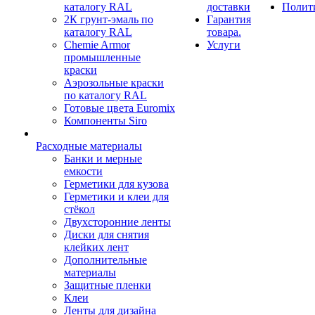
каталогу RAL
доставки
Полит
2К грунт-эмаль по
Гарантия
каталогу RAL
товара.
Chemie Armor
Услуги
промышленные
краски
Аэрозольные краски
по каталогу RAL
Готовые цвета Euromix
Компоненты Siro
Расходные материалы
Банки и мерные
емкости
Герметики для кузова
Герметики и клеи для
стёкол
Двухсторонние ленты
Диски для снятия
клейких лент
Дополнительные
материалы
Защитные пленки
Клеи
Ленты для дизайна