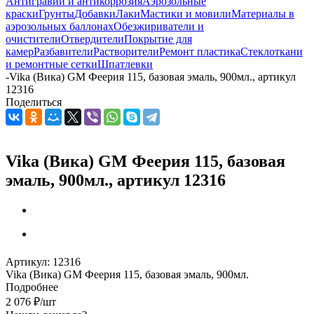
Антигравий и антикоррозия
Аэрозольные
краски
Грунты
Добавки
Лаки
Мастики и мовили
Материалы в
аэрозольных баллонах
Обезжириватели и
очистители
Отвердители
Покрытие для
камер
Разбавители
Растворители
Ремонт пластика
Стеклоткани
и ремонтные сетки
Шпатлевки
-
Vika (Вика) GM Феерия 115, базовая эмаль, 900мл., артикул
12316
Поделиться
Vika (Вика) GM Феерия 115, базовая
эмаль, 900мл., артикул 12316
Артикул:
12316
Vika (Вика) GM Феерия 115, базовая эмаль, 900мл.
Подробнее
2 076
₽
/шт