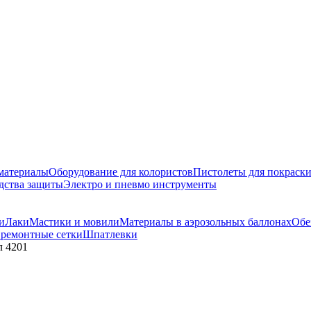
материалы
Оборудование для колористов
Пистолеты для покраск
дства защиты
Электро и пневмо инструменты
и
Лаки
Мастики и мовили
Материалы в аэрозольных баллонах
Обе
 ремонтные сетки
Шпатлевки
л 4201