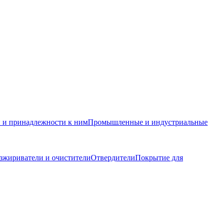
и и принадлежности к ним
Промышленные и индустриальные
зжириватели и очистители
Отвердители
Покрытие для