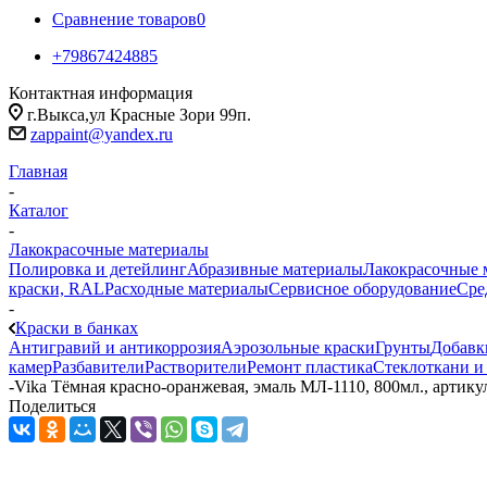
Сравнение товаров
0
+79867424885
Контактная информация
г.Выкса,ул Красные Зори 99п.
zappaint@yandex.ru
Главная
-
Каталог
-
Лакокрасочные материалы
Полировка и детейлинг
Абразивные материалы
Лакокрасочные 
краски, RAL
Расходные материалы
Сервисное оборудование
Сре
-
Краски в банках
Антигравий и антикоррозия
Аэрозольные краски
Грунты
Добавк
камер
Разбавители
Растворители
Ремонт пластика
Стеклоткани и
-
Vika Тёмная красно-оранжевая, эмаль МЛ-1110, 800мл., артику
Поделиться