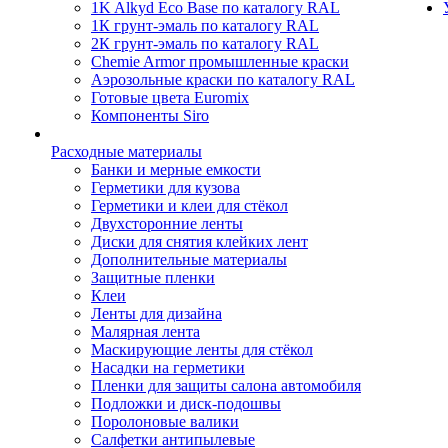
1K Alkyd Eco Base по каталогу RAL
1К грунт-эмаль по каталогу RAL
2К грунт-эмаль по каталогу RAL
Chemie Armor промышленные краски
Аэрозольные краски по каталогу RAL
Готовые цвета Euromix
Компоненты Siro
Расходные материалы
Банки и мерные емкости
Герметики для кузова
Герметики и клеи для стёкол
Двухсторонние ленты
Диски для снятия клейких лент
Дополнительные материалы
Защитные пленки
Клеи
Ленты для дизайна
Малярная лента
Маскирующие ленты для стёкол
Насадки на герметики
Пленки для защиты салона автомобиля
Подложки и диск-подошвы
Поролоновые валики
Салфетки антипылевые