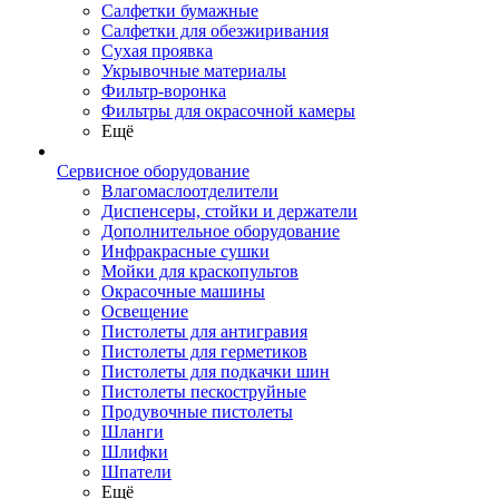
Салфетки бумажные
Салфетки для обезжиривания
Сухая проявка
Укрывочные материалы
Фильтр-воронка
Фильтры для окрасочной камеры
Ещё
Сервисное оборудование
Влагомаслоотделители
Диспенсеры, стойки и держатели
Дополнительное оборудование
Инфракрасные сушки
Мойки для краскопультов
Окрасочные машины
Освещение
Пистолеты для антигравия
Пистолеты для герметиков
Пистолеты для подкачки шин
Пистолеты пескоструйные
Продувочные пистолеты
Шланги
Шлифки
Шпатели
Ещё