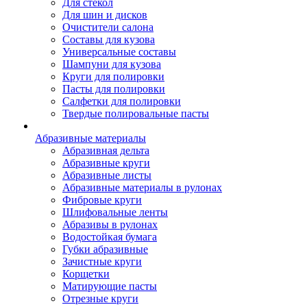
Для стекол
Для шин и дисков
Очистители салона
Составы для кузова
Универсальные составы
Шампуни для кузова
Круги для полировки
Пасты для полировки
Салфетки для полировки
Твердые полировальные пасты
Абразивные материалы
Абразивная дельта
Абразивные круги
Абразивные листы
Абразивные материалы в рулонах
Фибровые круги
Шлифовальные ленты
Абразивы в рулонах
Водостойкая бумага
Губки абразивные
Зачистные круги
Корщетки
Матирующие пасты
Отрезные круги