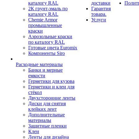
каталогу RAL
доставки
Полит
2К грунт-эмаль по
Гарантия
каталогу RAL
товара.
Chemie Armor
Услуги
промышленные
краски
Аэрозольные краски
по каталогу RAL
Готовые цвета Euromix
Компоненты Siro
Расходные материалы
Банки и мерные
емкости
Герметики для кузова
Герметики и клеи для
стёкол
Двухсторонние ленты
Диски для снятия
клейких лент
Дополнительные
материалы
Защитные пленки
Клеи
Ленты для дизайна