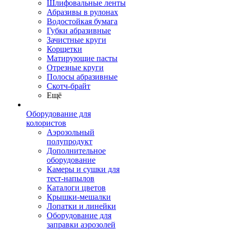
Шлифовальные ленты
Абразивы в рулонах
Водостойкая бумага
Губки абразивные
Зачистные круги
Корщетки
Матирующие пасты
Отрезные круги
Полосы абразивные
Скотч-брайт
Ещё
Оборудование для
колористов
Аэрозольный
полупродукт
Дополнительное
оборудование
Камеры и сушки для
тест-напылов
Каталоги цветов
Крышки-мешалки
Лопатки и линейки
Оборудование для
заправки аэрозолей