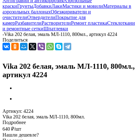
Антигравий и антикоррозия
Аэрозольные
краски
Грунты
Добавки
Лаки
Мастики и мовили
Материалы в
аэрозольных баллонах
Обезжириватели и
очистители
Отвердители
Покрытие для
камер
Разбавители
Растворители
Ремонт пластика
Стеклоткани
и ремонтные сетки
Шпатлевки
-
Vika 202 белая, эмаль МЛ-1110, 800мл., артикул 4224
Поделиться
Vika 202 белая, эмаль МЛ-1110, 800мл.,
артикул 4224
Артикул:
4224
Vika 202 белая, эмаль МЛ-1110, 800мл.
Подробнее
640
₽
/шт
Нашли дешевле?