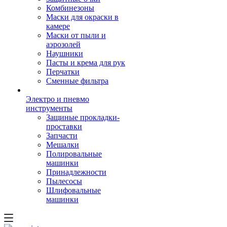
Комбинезоны
Маски для окраски в
камере
Маски от пыли и
аэрозолей
Наушники
Пасты и крема для рук
Перчатки
Сменные фильтра
Электро и пневмо
инструменты
Защиные прокладки-
проставки
Запчасти
Мешалки
Полировальные
машинки
Принадлежности
Пылесосы
Шлифовальные
машинки