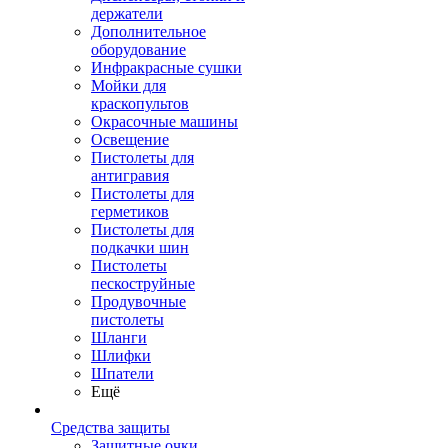
держатели
Дополнительное
оборудование
Инфракрасные сушки
Мойки для
краскопультов
Окрасочные машины
Освещение
Пистолеты для
антигравия
Пистолеты для
герметиков
Пистолеты для
подкачки шин
Пистолеты
пескоструйные
Продувочные
пистолеты
Шланги
Шлифки
Шпатели
Ещё
Средства защиты
Защитные очки