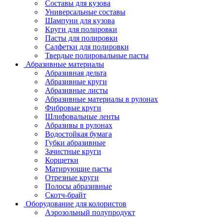
Составы для кузова
Универсальные составы
Шампуни для кузова
Круги для полировки
Пасты для полировки
Салфетки для полировки
Твердые полировальные пасты
Абразивные материалы
Абразивная дельта
Абразивные круги
Абразивные листы
Абразивные материалы в рулонах
Фибровые круги
Шлифовальные ленты
Абразивы в рулонах
Водостойкая бумага
Губки абразивные
Зачистные круги
Корщетки
Матирующие пасты
Отрезные круги
Полосы абразивные
Скотч-брайт
Оборудование для колористов
Аэрозольный полупродукт