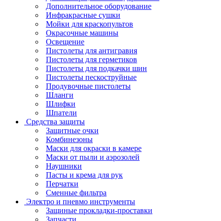
Дополнительное оборудование
Инфракрасные сушки
Мойки для краскопультов
Окрасочные машины
Освещение
Пистолеты для антигравия
Пистолеты для герметиков
Пистолеты для подкачки шин
Пистолеты пескоструйные
Продувочные пистолеты
Шланги
Шлифки
Шпатели
Средства защиты
Защитные очки
Комбинезоны
Маски для окраски в камере
Маски от пыли и аэрозолей
Наушники
Пасты и крема для рук
Перчатки
Сменные фильтра
Электро и пневмо инструменты
Защиные прокладки-проставки
Запчасти