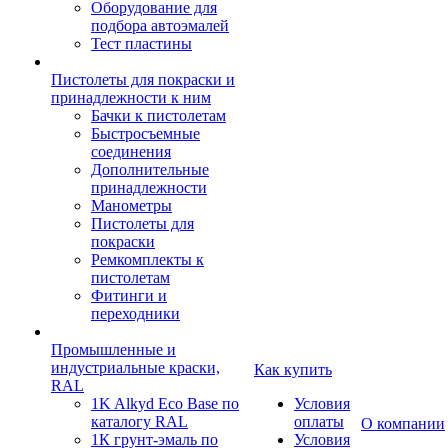
Оборудование для
подбора автоэмалей
Тест пластины
Пистолеты для покраски и
принадлежности к ним
Бачки к пистолетам
Быстросъемные
соединения
Дополнительные
принадлежности
Манометры
Пистолеты для
покраски
Ремкомплекты к
пистолетам
Фитинги и
переходники
Промышленные и
индустриальные краски,
Как купить
RAL
1K Alkyd Eco Base по
Условия
каталогу RAL
оплаты
О компании
1К грунт-эмаль по
Условия