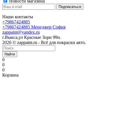
Новости магазина
Наши контакты
+79867424885
+79867424885
Менеджер София
zappaint@yandex.ru
г.Выкса,ул Красные Зори 99п.
2026 © zappaint.ru - Всё для покраски авто.
Найти
0
0
0
Корзина