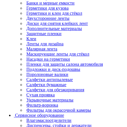
Банки и мерные емкости
Герметики для кузова
Герметики и клеи для стёкол
Двухсторонние ленты
Диски для снятия клейких лент
Дополнительные материалы
Защитные пленки
Клеи
Ленты для дизайна
Малярная лента
Маскирующие ленты для стёкол
Насадки на герметики
Пленки для защиты салона автомобиля
Подложки и диск-подошвы
Поролоновые валики
Салфетки антипылевые
Салфетки бумажные
Салфетки для обезжиривания
Сухая проявка
Укрывочные материалы
Фильтр-воронка
Фильтры для окрасочной камеры
Сервисное оборудование
Влагомаслоотделители
Диспенсеры, стойки и держатели