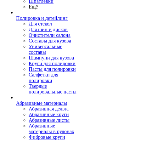
Шпатлевки
Ещё
Полировка и детейлинг
Для стекол
Для шин и дисков
Очистители салона
Составы для кузова
Универсальные
составы
Шампуни для кузова
Круги для полировки
Пасты для полировки
Салфетки для
полировки
Твердые
полировальные пасты
Абразивные материалы
Абразивная дельта
Абразивные круги
Абразивные листы
Абразивные
материалы в рулонах
Фибровые круги