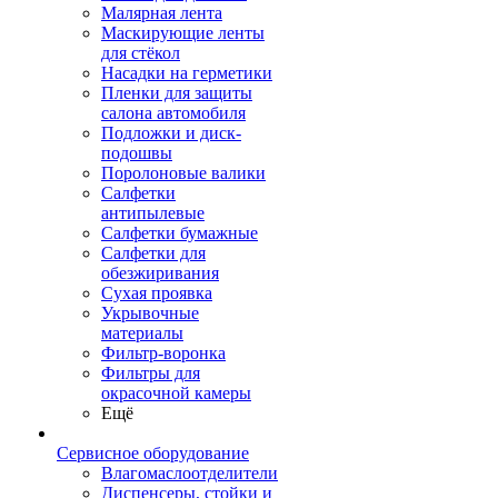
Малярная лента
Маскирующие ленты
для стёкол
Насадки на герметики
Пленки для защиты
салона автомобиля
Подложки и диск-
подошвы
Поролоновые валики
Салфетки
антипылевые
Салфетки бумажные
Салфетки для
обезжиривания
Сухая проявка
Укрывочные
материалы
Фильтр-воронка
Фильтры для
окрасочной камеры
Ещё
Сервисное оборудование
Влагомаслоотделители
Диспенсеры, стойки и