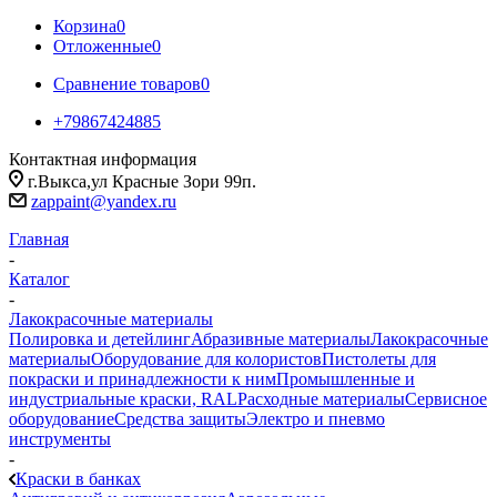
Корзина
0
Отложенные
0
Сравнение товаров
0
+79867424885
Контактная информация
г.Выкса,ул Красные Зори 99п.
zappaint@yandex.ru
Главная
-
Каталог
-
Лакокрасочные материалы
Полировка и детейлинг
Абразивные материалы
Лакокрасочные
материалы
Оборудование для колористов
Пистолеты для
покраски и принадлежности к ним
Промышленные и
индустриальные краски, RAL
Расходные материалы
Сервисное
оборудование
Средства защиты
Электро и пневмо
инструменты
-
Краски в банках