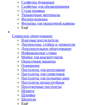
Салфетки бумажные
Салфетки для обезжиривания
Сухая проявка
Укрывочные материалы
Фильтр-воронка
Фильтры для окрасочной камеры
Ещё
Сервисное оборудование
Влагомаслоотделители
Диспенсеры, стойки и держатели
Дополнительное оборудование
Инфракрасные сушки
Мойки для краскопультов
Окрасочные машины
Освещение
Пистолеты для антигравия
Пистолеты для герметиков
Пистолеты для подкачки шин
Пистолеты пескоструйные
Продувочные пистолеты
Шланги
Шлифки
Шпатели
Ещё