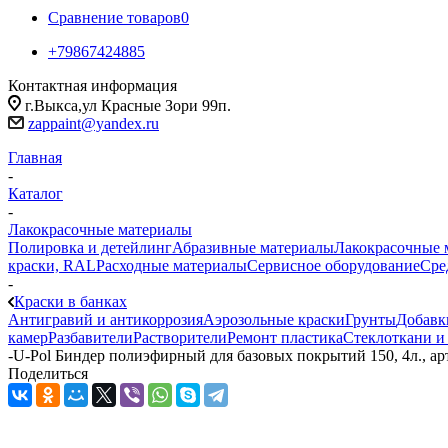
Сравнение товаров
0
+79867424885
Контактная информация
г.Выкса,ул Красные Зори 99п.
zappaint@yandex.ru
Главная
-
Каталог
-
Лакокрасочные материалы
Полировка и детейлинг
Абразивные материалы
Лакокрасочные 
краски, RAL
Расходные материалы
Сервисное оборудование
Сре
-
Краски в банках
Антигравий и антикоррозия
Аэрозольные краски
Грунты
Добавк
камер
Разбавители
Растворители
Ремонт пластика
Стеклоткани и
-
U-Pol Биндер полиэфирный для базовых покрытий 150, 4л., а
Поделиться