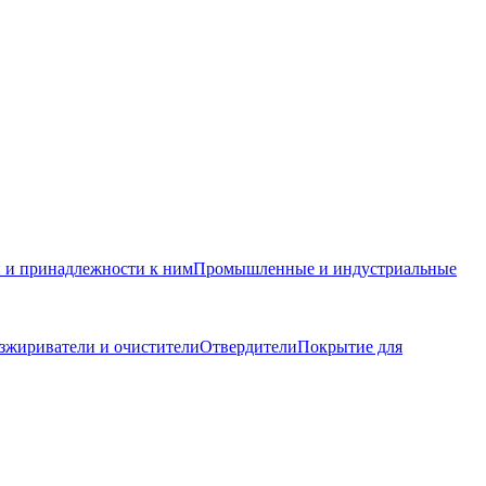
и и принадлежности к ним
Промышленные и индустриальные
зжириватели и очистители
Отвердители
Покрытие для