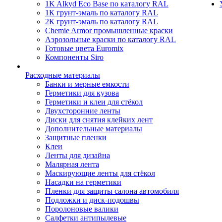
1K Alkyd Eco Base по каталогу RAL
1К грунт-эмаль по каталогу RAL
2К грунт-эмаль по каталогу RAL
Chemie Armor промышленные краски
Аэрозольные краски по каталогу RAL
Готовые цвета Euromix
Компоненты Siro
Расходные материалы
Банки и мерные емкости
Герметики для кузова
Герметики и клеи для стёкол
Двухсторонние ленты
Диски для снятия клейких лент
Дополнительные материалы
Защитные пленки
Клеи
Ленты для дизайна
Малярная лента
Маскирующие ленты для стёкол
Насадки на герметики
Пленки для защиты салона автомобиля
Подложки и диск-подошвы
Поролоновые валики
Салфетки антипылевые