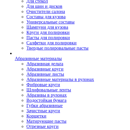
Для стекол
Для шин и дисков
Очистители салона
Составы для кузова
Универсальные составы
Шампуни для кузова
Круги для полировки
Пасты для полировки
Салфетки для полировки
Твердые полировальные пасты
Абразивные материалы
Абразивная дельта
Абразивные круги
Абразивные листы
Абразивные материалы в рулонах
Фибровые круги
Шлифовальные ленты
Абразивы в рулонах
Водостойкая бумага
Губки абразивные
Зачистные круги
Корщетки
Матирующие пасты
Отрезные круги