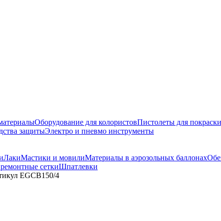
материалы
Оборудование для колористов
Пистолеты для покраск
дства защиты
Электро и пневмо инструменты
и
Лаки
Мастики и мовили
Материалы в аэрозольных баллонах
Обе
 ремонтные сетки
Шпатлевки
ртикул EGCB150/4