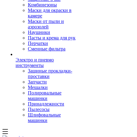
Комбинезоны
Маски для окраски в
камере
Маски от пыли и
аэрозолей
Наушники
Пасты и крема для рук
Перчатки
Сменные фильтра
Электро и пневмо
инструменты
Защиные прокладки-
проставки
Запчасти
Мешалки
Полировальные
машинки
Принадлежности
Пылесосы
Шлифовальные
машинки