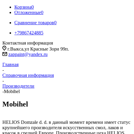
Корзина
0
Отложенные
0
Сравнение товаров
0
+79867424885
Контактная информация
г.Выкса,ул Красные Зори 99п.
zappaint@yandex.ru
Главная
-
Справочная информация
-
Производители
-
Mobihel
Mobihel
HELIOS Domzale d. d. в данный момент времени имеет статус
крупнейшего производителя искусственных смол, лаков и
красок в средней Европе. Производственные цеха HELIOS