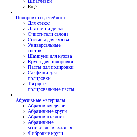
Шпатлевки
Ещё
Полировка и детейлинг
Для стекол
Для шин и дисков
Очистители салона
Составы для кузова
Универсальные
составы
Шампуни для кузова
Круги для полировки
Пасты для полировки
Салфетки для
полировки
Твердые
полировальные пасты
Абразивные материалы
Абразивная дельта
Абразивные круги
Абразивные листы
Абразивные
материалы в рулонах
Фибровые круги