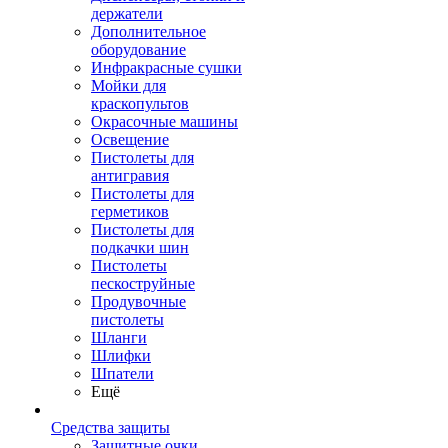
держатели
Дополнительное
оборудование
Инфракрасные сушки
Мойки для
краскопультов
Окрасочные машины
Освещение
Пистолеты для
антигравия
Пистолеты для
герметиков
Пистолеты для
подкачки шин
Пистолеты
пескоструйные
Продувочные
пистолеты
Шланги
Шлифки
Шпатели
Ещё
Средства защиты
Защитные очки