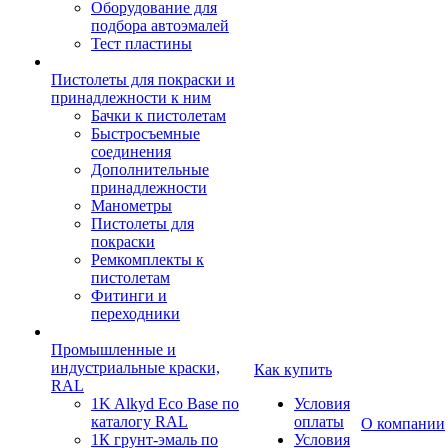
Оборудование для
подбора автоэмалей
Тест пластины
Пистолеты для покраски и
принадлежности к ним
Бачки к пистолетам
Быстросъемные
соединения
Дополнительные
принадлежности
Манометры
Пистолеты для
покраски
Ремкомплекты к
пистолетам
Фитинги и
переходники
Промышленные и
индустриальные краски,
Как купить
RAL
1K Alkyd Eco Base по
Условия
каталогу RAL
оплаты
О компании
1К грунт-эмаль по
Условия