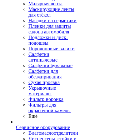
Малярная лента
Маскирующие ленты
для стёкол
Насадки на герметики
Пленки для защиты
салона автомобиля
Подложки и диск-
подошвы
Поролоновые валики
Салфетки
антипылевые
Салфетки бумажные
Салфетки для
обезжиривания
Сухая проявка
Укрывочные
материалы
Фильтр-воронка
Фильтры для
окрасочной камеры
Ещё
Сервисное оборудование
Влагомаслоотделители
Диспенсеры, стойки и