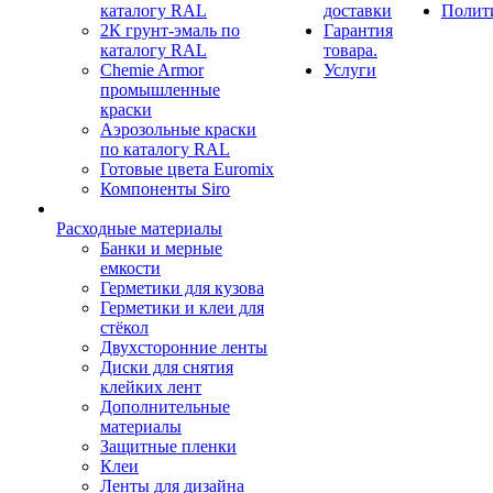
каталогу RAL
доставки
Полит
2К грунт-эмаль по
Гарантия
каталогу RAL
товара.
Chemie Armor
Услуги
промышленные
краски
Аэрозольные краски
по каталогу RAL
Готовые цвета Euromix
Компоненты Siro
Расходные материалы
Банки и мерные
емкости
Герметики для кузова
Герметики и клеи для
стёкол
Двухсторонние ленты
Диски для снятия
клейких лент
Дополнительные
материалы
Защитные пленки
Клеи
Ленты для дизайна