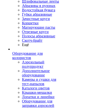
Шлифовальные ленты
Абразивы в рулонах
Водостойкая бумага
Губки абразивные
Зачистные круги
Корщетки
Матирующие пасты
Отрезные круги
Полосы абразивные
Скотч-брайт
Ещё
Оборудование для
колористов
Аэрозольный
полупродукт
Дополнительное
оборудование
Камеры и сушки для
тест-напылов
Каталоги цветов
Крышки-мешалки
Лопатки и линейки
Оборудование для
заправки аэрозолей