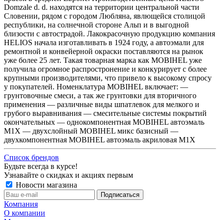
Domzale d. d. находятся на территории центральной части
Словении, рядом с городом Любляна, явлющейся столицой
республики, на солнечной стороне Альп и в выгодной
близости с автострадой. Лакокрасочную продукцию компания
HELIOS начала изготавливать в 1924 году, а автоэмали для
ремонтной и конвейерной окраски поставляются на рынок
уже более 25 лет. Такая товарная марка как MOBIHEL уже
получила огромное распростронение и конкурирует с более
крупными производителями, что привело к высокому спросу
у покупателей. Номенклатура МОВIНЕL включает: —
грунтовочные смеси, а так же грунтовки для вторичного
применения — различные виды шпатлевок для мелкого и
грубого выравнивания — смесительные системы покрытий
окончательных — однокомпонентная MOBIHEL автоэмаль
М1Х — двухслойный MOBIHEL микс базисный —
двухкомпонентная MOBIHEL автоэмаль акриловая М1Х
Список брендов
Будьте всегда в курсе!
Узнавайте о скидках и акциях первым
Новости магазина
Компания
О компании